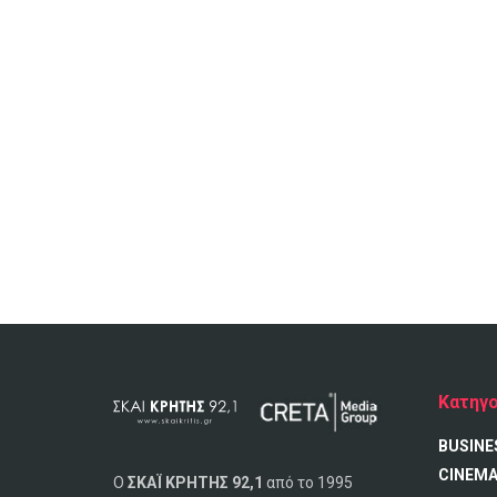
Κατηγο
BUSINE
CINEM
Ο
ΣΚΑΪ ΚΡΗΤΗΣ 92,1
από το 1995