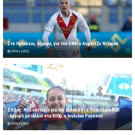
Στο Ηράκλειο, σήμερα, για τον ΟΦΗ ο Λορέντζο Ντίκμαν
ΠΡΙΝ 4 ΏΡΕΣ
Στίβος: Νέα επιτυχία για την Ελλάδα στο Παγκόσμιο Κ20
-Αργυρό μετάλλιο στα 800μ. η Ιουλιάνα Ρούσσου
ΠΡΙΝ 4 ΏΡΕΣ