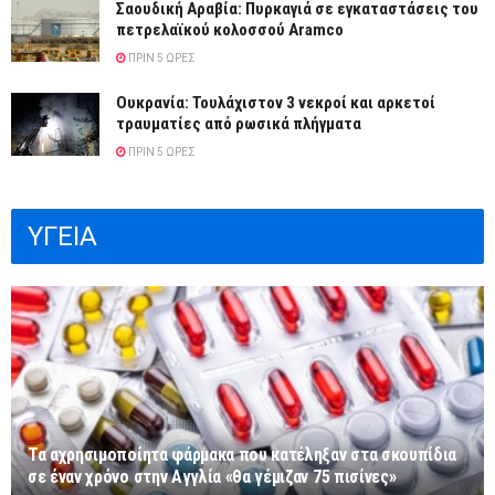
Σαουδική Αραβία: Πυρκαγιά σε εγκαταστάσεις του
πετρελαϊκού κολοσσού Aramco
ΠΡΙΝ 5 ΏΡΕΣ
Ουκρανία: Τουλάχιστον 3 νεκροί και αρκετοί
τραυματίες από ρωσικά πλήγματα
ΠΡΙΝ 5 ΏΡΕΣ
ΥΓΕΙΑ
Τα αχρησιμοποίητα φάρμακα που κατέληξαν στα σκουπίδια
σε έναν χρόνο στην Αγγλία «θα γέμιζαν 75 πισίνες»