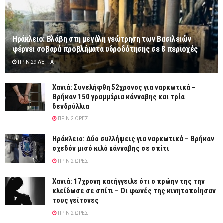
Ηράκλειο: Βλάβη στη μεγάλη γεώτρηση των Βασιλειών
φέρνει σοβαρά προβλήματα υδροδότησης σε 8 περιοχές
ΠΡΙΝ 29 ΛΕΠΤΆ
Χανιά: Συνελήφθη 52χρονος για ναρκωτικά –
Βρήκαν 150 γραμμάρια κάνναβης και τρία
δενδρύλλια
ΠΡΙΝ 2 ΏΡΕΣ
Ηράκλειο: Δύο συλλήψεις για ναρκωτικά – Βρήκαν
σχεδόν μισό κιλό κάνναβης σε σπίτι
ΠΡΙΝ 2 ΏΡΕΣ
Χανιά: 17χρονη κατήγγειλε ότι ο πρώην της την
κλείδωσε σε σπίτι – Οι φωνές της κινητοποίησαν
τους γείτονες
ΠΡΙΝ 2 ΏΡΕΣ