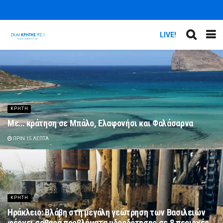
LIVE!
ΚΡΗΤΗ
Με… κράτηση σε Μπάλο, Ελαφονήσι και Φαλάσαρνα
ΠΡΙΝ 15 ΛΕΠΤΆ
ΚΡΗΤΗ
Ηράκλειο: Βλάβη στη μεγάλη γεώτρηση των Βασιλειών
φέρνει σοβαρά προβλήματα υδροδότησης σε 8 περιοχές