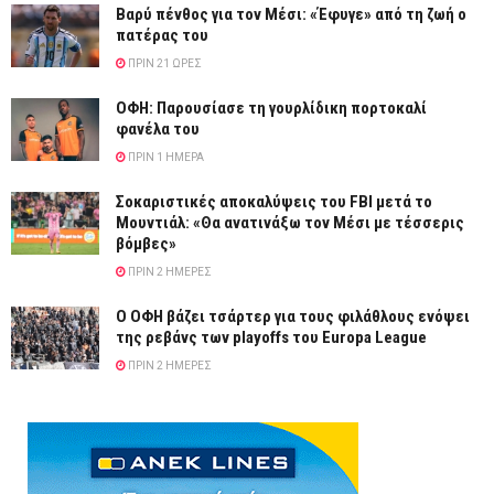
Βαρύ πένθος για τον Μέσι: «Έφυγε» από τη ζωή ο
πατέρας του
ΠΡΙΝ 21 ΏΡΕΣ
ΟΦΗ: Παρουσίασε τη γουρλίδικη πορτοκαλί
φανέλα του
ΠΡΙΝ 1 ΗΜΈΡΑ
Σοκαριστικές αποκαλύψεις του FBI μετά το
Μουντιάλ: «Θα ανατινάξω τον Μέσι με τέσσερις
βόμβες»
ΠΡΙΝ 2 ΗΜΈΡΕΣ
Ο ΟΦΗ βάζει τσάρτερ για τους φιλάθλους ενόψει
της ρεβάνς των playoffs του Europa League
ΠΡΙΝ 2 ΗΜΈΡΕΣ