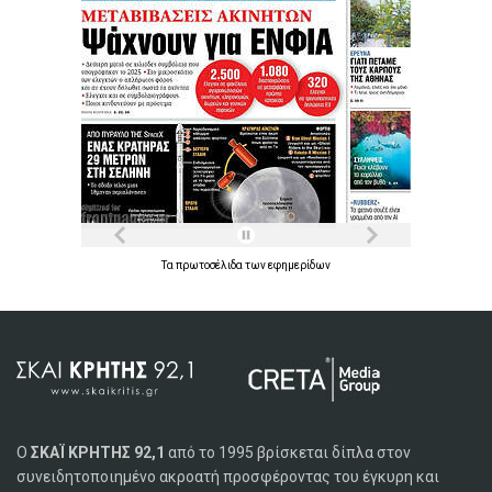
Τα
πρωτοσέλιδα
των
εφημερίδων
Ο
ΣΚΑΪ ΚΡΗΤΗΣ 92,1
από το 1995 βρίσκεται δίπλα στον
συνειδητοποιημένο ακροατή προσφέροντας του έγκυρη και