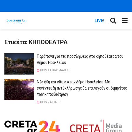
LIVE!
Ετικέτα:
ΚΗΠΟΘΕΑΤΡΑ
Παράπονα για τις προσλήψεις στα κηποθέατρα του
Δήμου Ηρακλείου
ΠΡΙΝ 4 ΕΒΔΟΜΆΔΕΣ
Νέα ήθη και έθιμα στον Δήμο Ηρακλείου: Με …
συνέντευξη αντί κλήρωσης θα επιλεγούν οι διμηνίτες
των κηποθεάτρων
ΠΡΙΝ 2 ΜΉΝΕΣ