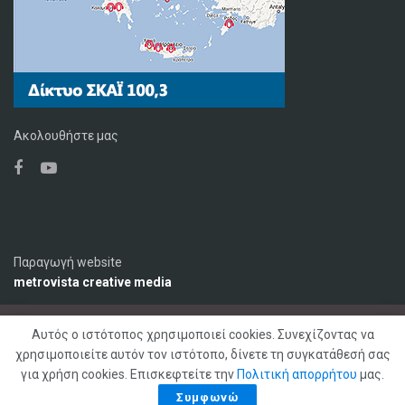
Ακολουθήστε μας
Παραγωγή website
metrovista creative media
Αυτός ο ιστότοπος χρησιμοποιεί cookies. Συνεχίζοντας να
Ο Σταθμός
Διαφήμιση
Επικοινωνία
χρησιμοποιείτε αυτόν τον ιστότοπο, δίνετε τη συγκατάθεσή σας
Πολιτική Απορρήτου
για χρήση cookies. Επισκεφτείτε την
Πολιτική απορρήτου
μας.
© 2020 ΣΚΑΪ ΚΡΗΤΗΣ 92,1 FM, Με επιφύλαξη παντός δικαιώματος
Συμφωνώ