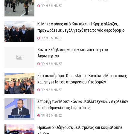
ΠΡΙΝ 6 ΜΉΝΕΣ
K. Mητσοτάκης από Καστέλλι: Η Κρήτη αλλάζει,
προχωράει με μεγάλη ταχύτητα το νέο αεροδρόμιο
ΠΡΙΝ 6 ΜΉΝΕΣ
Χανιά: Εκδήλωση για την επανάσταση του
Ακρωτηρίου
ΠΡΙΝ 6 ΜΉΝΕΣ
Στο αεροδρόμιο Καστελίου ο Κυριάκος Μητσοτάκης
και η ηγεσία του υπουργείου Υποδομών
ΠΡΙΝ 6 ΜΉΝΕΣ
Στήριξη των Μουσικών και Καλλιτεχνικών σχολείων
ζητά ο Φραγκίσκος Παρασύρης
ΠΡΙΝ 6 ΜΉΝΕΣ
Ηράκλειο: Οδηγούσε μεθυσμένος και κουβαλούσε
τέιζερ