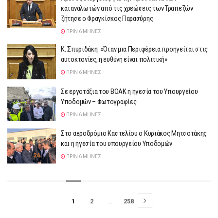
καταναλωτών από τις χρεώσεις των Τραπεζών
ζήτησε ο Φραγκίσκος Παρασύρης
ΠΡΙΝ 6 ΜΉΝΕΣ
Κ. Σπυριδάκη: «Όταν μια Περιφέρεια προηγείται στις
αυτοκτονίες, η ευθύνη είναι πολιτική»
ΠΡΙΝ 6 ΜΉΝΕΣ
Σε εργοτάξια του ΒΟΑΚ η ηγεσία του Υπουργείου
Υποδομών – Φωτογραφίες
ΠΡΙΝ 6 ΜΉΝΕΣ
Στο αεροδρόμιο Καστελίου ο Κυριάκος Μητσοτάκης
και η ηγεσία του υπουργείου Υποδομών
ΠΡΙΝ 6 ΜΉΝΕΣ
1
2
…
258