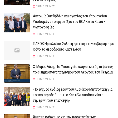
ΠΡΙΝ 6 ΜΉΝΕΣ
Αυτοψία Χατζηδάκη και ηγεσίας του Υπουργείου
Υποδομών στο εργοτάξιο του ΒΟΑΚ στα Χανιά –
Φωτογραφίες
ΠΡΙΝ 6 ΜΉΝΕΣ
ΠΑΣΟΚ Ηρακλείου: Σκληρή κριτική στην κυβέρνηση με
φόνο το αεροδρόμιο Καστελίου
ΠΡΙΝ 6 ΜΉΝΕΣ
Χ. Μαμουλάκης: Το Υπουργείο αφήνει εκτός ατζέντας
το αίτημα επαναπατρισμού του Λέοντος του Πειραιά
ΠΡΙΝ 6 ΜΉΝΕΣ
«Το ισχυρό ενδιαφέρον του Κυριάκου Μητσοτάκη για
το νέο αεροδρόμιο στο Καστέλι αποδεικνύει η
σημερινή του επίσκεψη»
ΠΡΙΝ 6 ΜΉΝΕΣ
Άμεσες ενέργειες για την προστασία των