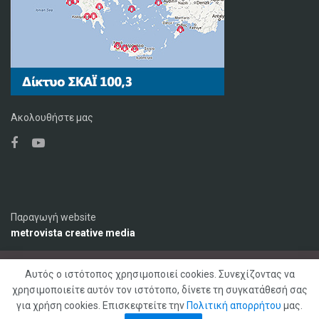
Ακολουθήστε μας
Παραγωγή website
metrovista creative media
Αυτός ο ιστότοπος χρησιμοποιεί cookies. Συνεχίζοντας να
Ο Σταθμός
Διαφήμιση
Επικοινωνία
χρησιμοποιείτε αυτόν τον ιστότοπο, δίνετε τη συγκατάθεσή σας
Πολιτική Απορρήτου
για χρήση cookies. Επισκεφτείτε την
Πολιτική απορρήτου
μας.
© 2020 ΣΚΑΪ ΚΡΗΤΗΣ 92,1 FM, Με επιφύλαξη παντός δικαιώματος