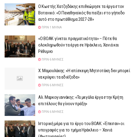
Ο Κωστής Χατζηδάκης επιθεώρησε τα έργα στον
Βοτανικό: «Ο Παναθηναϊκός θα παίξει στο γήπεδο
αυτό στo πρωτάθλημα 2027-28»
ΠΡΙΝ 1 ΜΉΝΑ
«Ο ΒΟΑΚ γίνεται πραγματικότητα» – Πότε θα
ολοκληρωθούν τα έργα σε Ηράκλειο, Χανιά και
Ρέθυμνο
ΠΡΙΝ 6 ΜΉΝΕΣ
X. Μαμουλάκης: «Η επίσκεψη Μητσοτάκη δεν μπορεί
να κρύψει τα αδιέξοδα»
ΠΡΙΝ 6 ΜΉΝΕΣ
Αλ. Μαρκογιαννάκης: «Τα μεγάλα έργα στην Κρήτη
επιτέλους θα γίνουν πράξη»
ΠΡΙΝ 6 ΜΉΝΕΣ
Ιστορική μέρα για το έργο του ΒΟΑΚ: «Έπεσαν» οι
υπογραφές για το τμήμα Ηράκλειο – Χανιά
(Φωτογραφίες)