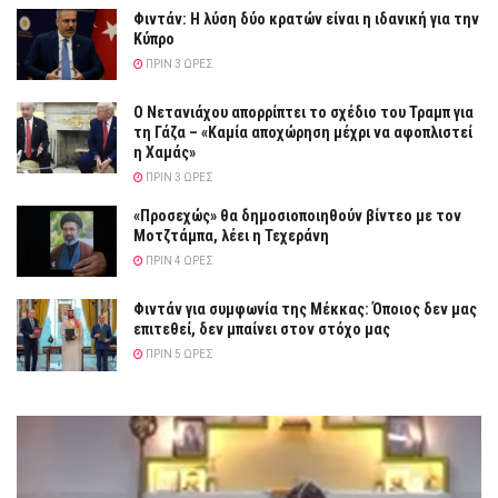
Φιντάν: Η λύση δύο κρατών είναι η ιδανική για την
Κύπρο
ΠΡΙΝ 3 ΏΡΕΣ
Ο Νετανιάχου απορρίπτει το σχέδιο του Τραμπ για
τη Γάζα – «Καμία αποχώρηση μέχρι να αφοπλιστεί
η Χαμάς»
ΠΡΙΝ 3 ΏΡΕΣ
«Προσεχώς» θα δημοσιοποιηθούν βίντεο με τον
Μοτζτάμπα, λέει η Τεχεράνη
ΠΡΙΝ 4 ΏΡΕΣ
Φιντάν για συμφωνία της Μέκκας: Όποιος δεν μας
επιτεθεί, δεν μπαίνει στον στόχο μας
ΠΡΙΝ 5 ΏΡΕΣ