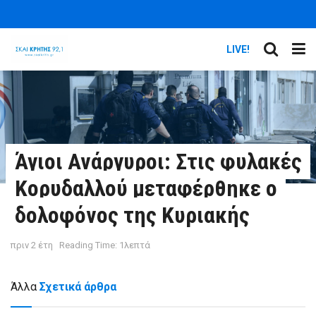
LIVE!
Άγιοι Ανάργυροι: Στις φυλακές
Κορυδαλλού μεταφέρθηκε ο
δολοφόνος της Κυριακής
πριν 2 έτη
Reading Time: 1λεπτά
Άλλα
Σχετικά άρθρα