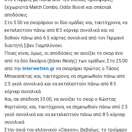
ξεχωριστά Match Combo, Odds Boost και σπέσιαλ
αποδόσεις.
Στο 5.50 να σκοράρουν οι δύο ομάδες και, ταυτόχρονα, να
εκτελεστούν πάνω από 8.5 κόρνερ συνολικά και να
δοθούν πάνω από 6.5 κάρτες συνολικά από τον Γερμανό
διαιτητή Σβεν Γιαμπλόνσκι.
Ποιες είναι, όμως, οι αποδόσεις αν ανοίξει το σκορ ένα
από τα δύο δεκάρια (βάσει θέσης) των ομάδων; Στο 25.00
από την
Interwetten.gr
να σκοράρει πρώτος ο Τάσος
Μπακασέτας και, ταυτόχρονα, να σημειωθούν πάνω από
2.5 γκολ συνολικά και να εκτελεστούν πάνω από 8.5
κόρνερ συνολικά.
Και, σε απόδοση 33.00, να ανοίξει το σκορ ο Κώστας
Φορτούνης και, ταυτόχρονα, να σημειωθούν πάνω από 2.5
γκολ συνολικά και να εκτελεστούν πάνω από 8.5 κόρνερ
συνολικά.
Στην σκιά του ελληνικού «Clasico», βεβαίως, το τριήμερο