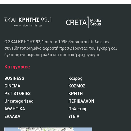
Ο
ΣΚΑΪ ΚΡΗΤΗΣ 92,1
από το 1995 βρίσκεται δίπλα στον
συνειδητοποιημένο ακροατή προσφέροντας του έγκυρη και
έγκαιρη ενημέρωση αλλά και ποιοτική ψυχαγωγία.
Κατηγορίες
BUSINESS
Καιρός
CINEMA
ΚΟΣΜΟΣ
PET STORIES
ΚΡΗΤΗ
Uncategorized
ΠΕΡΙΒΑΛΛΟΝ
ΑΘΛΗΤΙΚΑ
Πολιτική
ΕΛΛΑΔΑ
ΥΓΕΙΑ