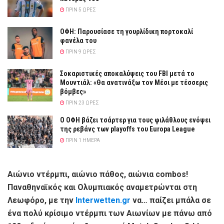
ΠΡΙΝ 5 ΏΡΕΣ
ΟΦΗ: Παρουσίασε τη γουρλίδικη πορτοκαλί
φανέλα του
ΠΡΙΝ 9 ΏΡΕΣ
Σοκαριστικές αποκαλύψεις του FBI μετά το
Μουντιάλ: «Θα ανατινάξω τον Μέσι με τέσσερις
βόμβες»
ΠΡΙΝ 23 ΏΡΕΣ
Ο ΟΦΗ βάζει τσάρτερ για τους φιλάθλους ενόψει
της ρεβάνς των playoffs του Europa League
ΠΡΙΝ 1 ΗΜΈΡΑ
Αιώνιο ντέρμπι, αιώνιο πάθος, αιώνια combos!
Παναθηναϊκός και Ολυμπιακός αναμετρώνται στη
Λεωφόρο, με την
Interwetten.gr
να… παίζει μπάλα σε
ένα πολύ κρίσιμο ντέρμπι των Αιωνίων με πάνω από