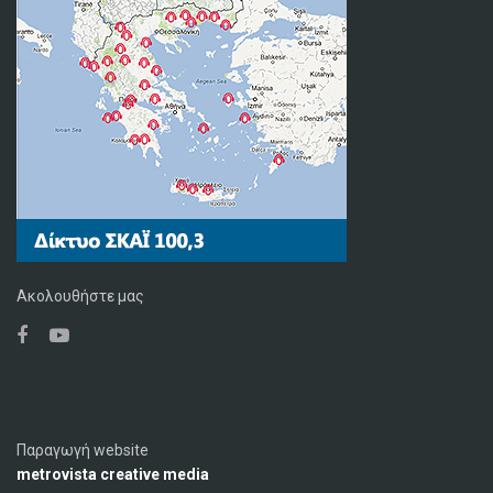
Ακολουθήστε μας
Παραγωγή website
metrovista creative media