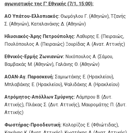
αγωνιστικής της Γ’ Εθνικής (7/1, 15:00):
ΑΟ Υπάτου-Ελλοπιακός:
Θωμόγλου Γ. (Αθηνών), Τζανής
Σ. (Αθηνών), Κατελανάκης Δ. (Αθηνών)
Ηλυσιακός-Άρης Πετρούπολης:
Λαθυρης Ε. (Πειραιώς,
Πουλόπουλος Α. (Πειραιώς) Ξουρίδας Α. (Ανατ. Αττικής)
Εθνικός-Ερμής Ζωνιανών:
Νικόπουλος Α. (Σάμου,
Βαμβακάς Μ. (Αθηνών), Γαλάνης Θ. (Αθηνών)
ΑΟΑΝ-Αγ. Παρασκευή:
Σαμιωτάκης Ε. (Ηρακλείου),
Μπλαβάκης Ε. (Ηρακλείου), Ψαλιδάκης Α. (Ηρακλείου)
Ατρόμητος-Απόλλων Σμύρνης:
Λάμπρου Β. (Δυτ.
Αττικής), Πλάκας Σ. (Δυτ. Αττικής), Μαυρομάτης Π. (Δυτ.
Αττικής)
Φωστήρας-Προοδευτική:
Κολορίζος Ε. (Φθιώτιδας),
Κακάνης Κ. (Ανατ. Αττικής), Κωστάκης Α. (Ανατ. Αττικής)