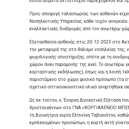
λοιπά άσματα αντίστοιχου περιεχομένου και π
Προς αποφυγή ταλαιπωρίας των ασθενών είχαν 
Νοσηλευτικής Υπηρεσίας κάθε τυχόν αναγκαία 
εναλλακτικές διαδρομές από τον ανωτέρω χώ
Εξετασθείσα ασθενής στις 20-12-2023 στο Ακτ
την μεταφορά της στο θάλαμο νοσηλείας της, 
ψυχολογικής υποστήριξης, οπότε με τη συνδρ
χώρου άνευ παραμονής της εκεί. Το ανωτέρω γ
εορταστικής εκδήλωσης), όπως και η λοιπή τε
παριστάμενο στο χώρο φυσικό πρόσωπο (τα στ
σχετικό οπτικοακουστικό υλικό αναρτήθηκε σε
Ως εκ τούτου, η Ένορκη Διοικητική Εξέταση πο
Χριστουγέννων στο ΓΝΑ «ΚΟΡΓΙΑΛΕΝΕΙΟ ΜΠΕΝ
τη Διοικήτρια κυρία Ελπινίκη Ταβιανάτου, καθ
εμπλεκομένων προσώπων, η εορτή αυτή γίνεται