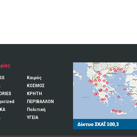
ρίες
SS
Καιρός
A
ΚΟΣΜΟΣ
ORIES
ΚΡΗΤΗ
gorized
ΠΕΡΙΒΑΛΛΟΝ
ΚΑ
Πολιτική
Α
ΥΓΕΙΑ