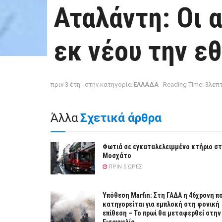
Αταλάντη: Oι 
εκ νέου την ε
πριν 3 έτη
στην κατηγορία
ΕΛΛΑΔΑ
Reading Time: 3λεπ
Άλλα
Σχετικά άρθρα
Φωτιά σε εγκαταλελειμμένο κτήριο σ
Μοσχάτο
ΠΡΙΝ 5 ΏΡΕΣ
Υπόθεση Marfin: Στη ΓΑΔΑ η 46χρονη π
κατηγορείται για εμπλοκή στη φονική
επίθεση – Το πρωί θα μεταφερθεί στην