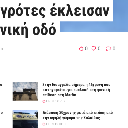
αγρότες έκλεισαν
θνική οδό
0
0
0
τά
το
Στην Εισαγγελία σήμερα η 46χρονη που
κατηγορείται για εμπλοκή στη φονική
επίθεση στη Marfin
ΠΡΙΝ 5 ΏΡΕΣ
ου
Διάσωση 30χρονης μετά από πτώση από
την υψηλή γέφυρα της Χαλκίδας
ΠΡΙΝ 12 ΏΡΕΣ