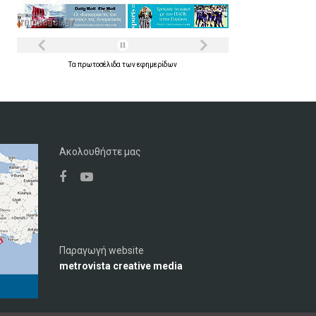
Τα
πρωτοσέλιδα
των
εφημερίδων
Ακολουθήστε μας
Παραγωγή website
metrovista creative media