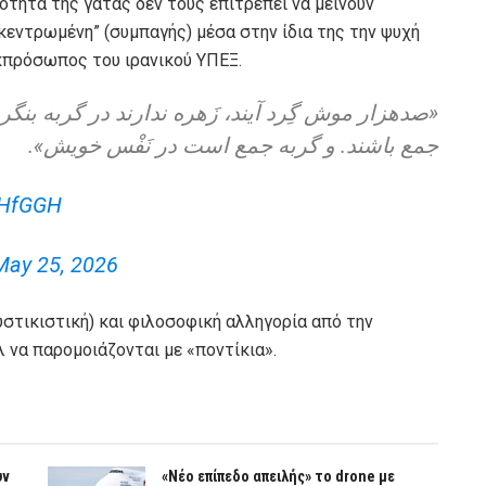
κότητα της γάτας δεν τους επιτρέπει να μείνουν
υγκεντρωμένη” (συμπαγής) μέσα στην ίδια της την ψυχή
εκπρόσωπος του ιρανικού ΥΠΕΞ.
صدهزار موش گِرد آیند، زَهره ندارند در گربه بنگرن
جمع باشند. و گربه جمع است در نَفْس خويش».
THfGGH
May 25, 2026
υστικιστική) και φιλοσοφική αλληγορία από την
λ να παρομοιάζονται με «ποντίκια».
υν
«Νέο επίπεδο απειλής» το drone με