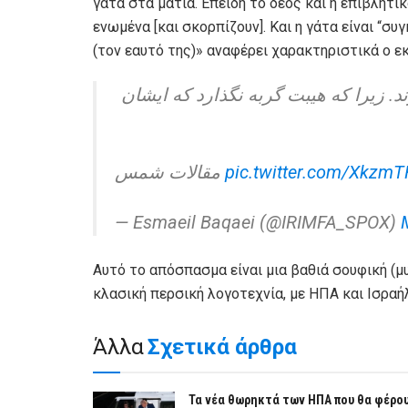
γάτα στα μάτια. Επειδή το δέος και η επιβλητι
ενωμένα [και σκορπίζουν]. Και η γάτα είναι “σ
(τον εαυτό της)» αναφέρει χαρακτηριστικά ο 
«د. زیرا که هیبت گربه نگذارد که ایشان
مقالات شمس
pic.twitter.com/Xkzm
— Esmaeil Baqaei (@IRIMFA_SPOX)
Αυτό το απόσπασμα είναι μια βαθιά σουφική (μ
κλασική περσική λογοτεχνία, με ΗΠΑ και Ισραή
Άλλα
Σχετικά άρθρα
Τα νέα θωρηκτά των ΗΠΑ που θα φέρο