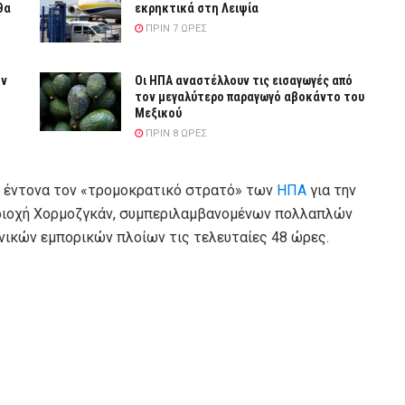
θα
εκρηκτικά στη Λειψία
ΠΡΙΝ 7 ΏΡΕΣ
ην
Οι ΗΠΑ αναστέλλουν τις εισαγωγές από
τον μεγαλύτερο παραγωγό αβοκάντο του
Μεξικού
ΠΡΙΝ 8 ΏΡΕΣ
ε έντονα τον «τρομοκρατικό στρατό» των
ΗΠΑ
για την
εριοχή Χορμοζγκάν, συμπεριλαμβανομένων πολλαπλών
νικών εμπορικών πλοίων τις τελευταίες 48 ώρες.