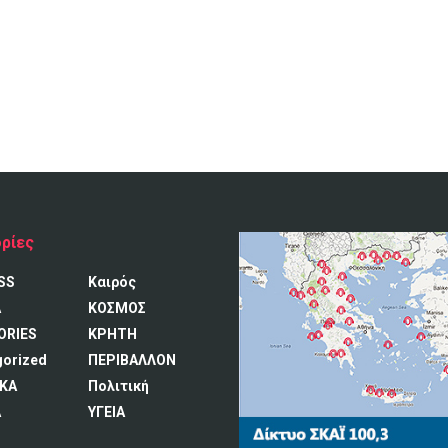
ρίες
SS
Καιρός
A
ΚΟΣΜΟΣ
ORIES
ΚΡΗΤΗ
gorized
ΠΕΡΙΒΑΛΛΟΝ
ΚΑ
Πολιτική
Α
ΥΓΕΙΑ