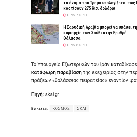
το όνομα του Τραμπ υπολογίζεται πως 
κοστίσουν 275 δισ. δολάρια
ΠΡΙΝ 7 ΏΡΕΣ
Η Σαουδική Αραβία μπορεί να σπάσει τ
κυριαρχία των Χούθι στην Ερυθρά
Θάλασσα
ΠΡΙΝ 8 ΏΡΕΣ
Το Υπουργείο Εξωτερικών του Ιράν καταδίκασ
κατάφωρη παραβίαση
της εκεχειρίας στην π
πράξεων «θαλάσσιας πειρατείας» εναντίον ιρα
Πηγή:
skai.gr
Ετικέτες:
ΚΟΣΜΟΣ
ΣΚΑΙ