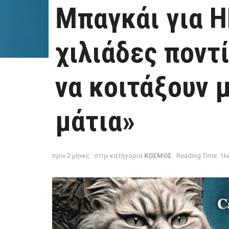
Μπαγκάι για Η
χιλιάδες ποντ
να κοιτάξουν μ
μάτια»
πριν 2 μήνες
στην κατηγορία
ΚΟΣΜΟΣ
Reading Time: 1