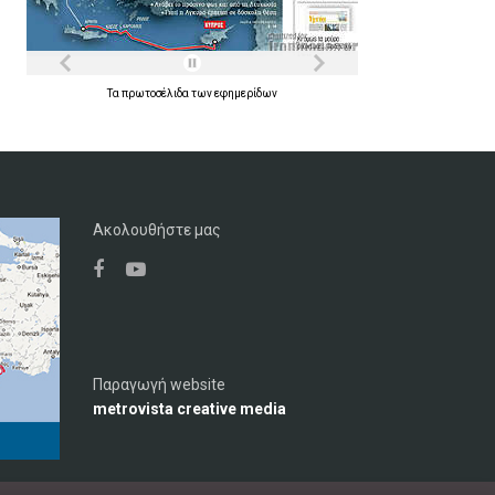
Τα
πρωτοσέλιδα
των
εφημερίδων
Ακολουθήστε μας
Παραγωγή website
metrovista creative media