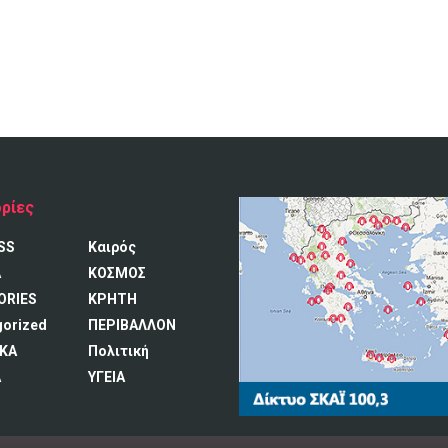
ρίες
SS
Καιρός
A
ΚΟΣΜΟΣ
ORIES
ΚΡΗΤΗ
gorized
ΠΕΡΙΒΑΛΛΟΝ
ΚΑ
Πολιτική
Α
ΥΓΕΙΑ