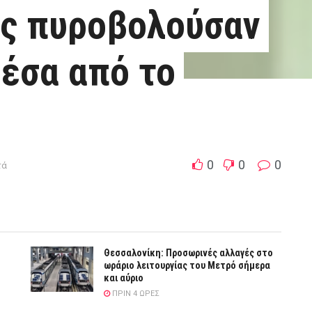
ές πυροβολούσαν
έσα από το
0
0
0
τά
Θεσσαλονίκη: Προσωρινές αλλαγές στο
ωράριο λειτουργίας του Μετρό σήμερα
και αύριο
ΠΡΙΝ 4 ΏΡΕΣ