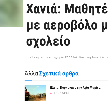
Χανιά: Μαθητ
με αεροβόλο μ
σχολείο
πριν 3 έτη
στην κατηγορία
ΕΛΛΑΔΑ
Reading Time: 2λεπ
Άλλα
Σχετικά άρθρα
Ηλεία: Πυρκαγιά στην Αγία Μαρίνα
ΠΡΙΝ 4 ΏΡΕΣ