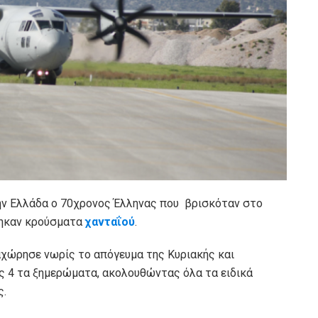
ην Ελλάδα ο 70χρονος Έλληνας που βρισκόταν στο
τηκαν κρούσματα
χανταΐού
.
αχώρησε νωρίς το απόγευμα της Κυριακής και
ις 4 τα ξημερώματα, ακολουθώντας όλα τα ειδικά
ς.