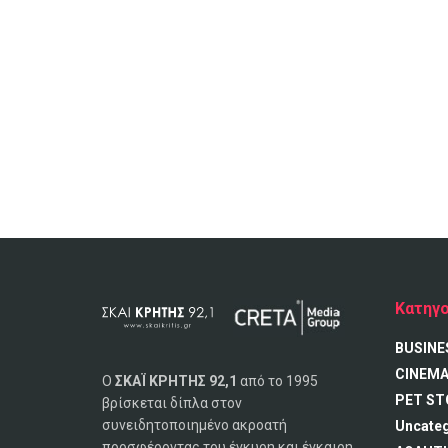
Κατηγο
BUSINE
CINEM
Ο
ΣΚΑΪ ΚΡΗΤΗΣ 92,1
από το 1995
PET ST
βρίσκεται δίπλα στον
συνειδητοποιημένο ακροατή
Uncate
προσφέροντας του έγκυρη και έγκαιρη