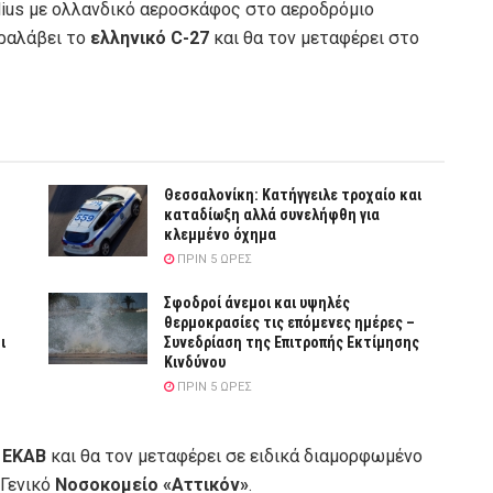
ius με ολλανδικό αεροσκάφος στο αεροδρόμιο
αραλάβει το
ελληνικό C-27
και θα τον μεταφέρει στο
Θεσσαλονίκη: Κατήγγειλε τροχαίο και
καταδίωξη αλλά συνελήφθη για
κλεμμένο όχημα
ΠΡΙΝ 5 ΏΡΕΣ
Σφοδροί άνεμοι και υψηλές
θερμοκρασίες τις επόμενες ημέρες –
ι
Συνεδρίαση της Επιτροπής Εκτίμησης
Κινδύνου
ΠΡΙΝ 5 ΏΡΕΣ
υ
ΕΚΑΒ
και θα τον μεταφέρει σε ειδικά διαμορφωμένο
 Γενικό
Νοσοκομείο «Αττικόν»
.