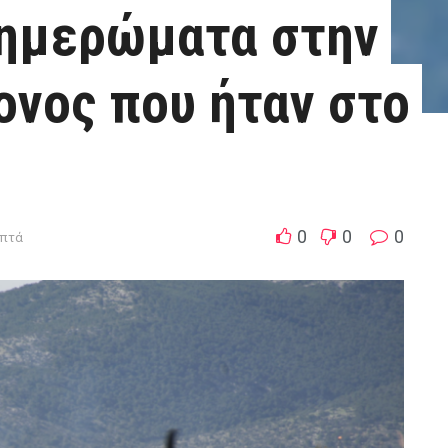
ξημερώματα στην
ονος που ήταν στο
0
0
0
επτά