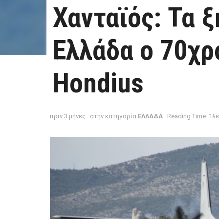
Χανταϊός: Τα 
Ελλάδα ο 70χρ
Hondius
πριν 3 μήνες
στην κατηγορία
ΕΛΛΑΔΑ
Reading Time: 1λ