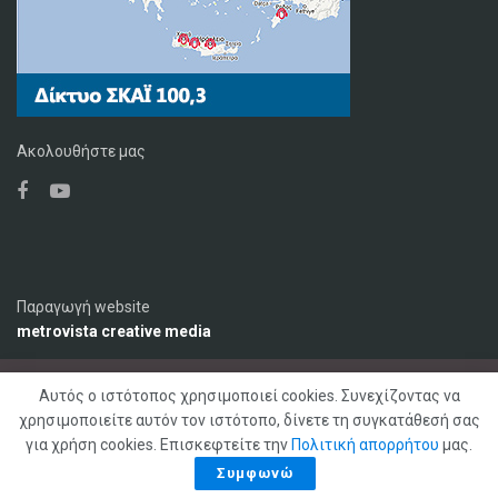
Ακολουθήστε μας
Παραγωγή website
metrovista creative media
Αυτός ο ιστότοπος χρησιμοποιεί cookies. Συνεχίζοντας να
Ο Σταθμός
Διαφήμιση
Επικοινωνία
χρησιμοποιείτε αυτόν τον ιστότοπο, δίνετε τη συγκατάθεσή σας
Πολιτική Απορρήτου
για χρήση cookies. Επισκεφτείτε την
Πολιτική απορρήτου
μας.
© 2020 ΣΚΑΪ ΚΡΗΤΗΣ 92,1 FM, Με επιφύλαξη παντός δικαιώματος
Συμφωνώ