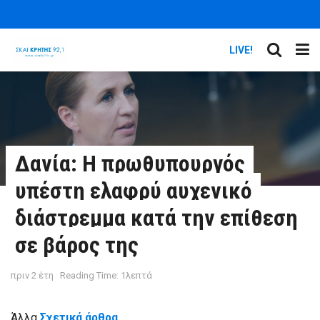
LIVE!
Δανία: Η πρωθυπουργός
υπέστη ελαφρύ αυχενικό
διάστρεμμα κατά την επίθεση
σε βάρος της
πριν 2 έτη
Reading Time: 1λεπτά
Άλλα
Σχετικά άρθρα