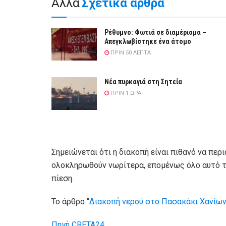
Άλλα
Σχετικά άρθρα
Ρέθυμνο: Φωτιά σε διαμέρισμα –
Απεγκλωβίστηκε ένα άτομο
ΠΡΙΝ 50 ΛΕΠΤΆ
Νέα πυρκαγιά στη Σητεία
ΠΡΙΝ 1 ΏΡΑ
Σημειώνεται ότι η διακοπή είναι πιθανό να περ
ολοκληρωθούν νωρίτερα, επομένως όλο αυτό τ
πίεση.
Το άρθρο “
Διακοπή νερού στο Πασακάκι Χανίω
Πηγή CRETA24