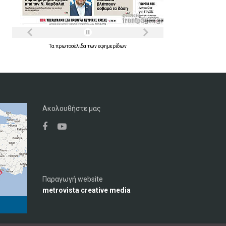
Τα
πρωτοσέλιδα
των
εφημερίδων
Ακολουθήστε μας
Παραγωγή website
metrovista creative media