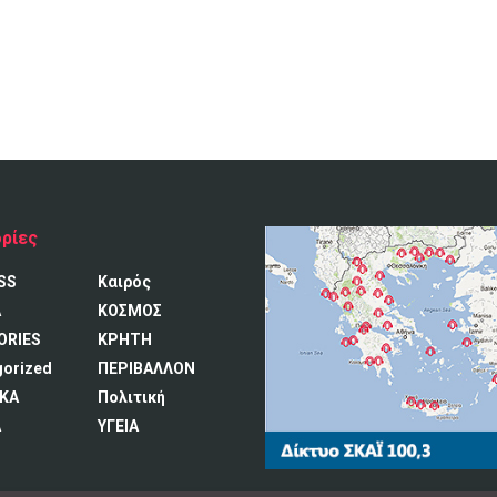
ρίες
SS
Καιρός
A
ΚΟΣΜΟΣ
ORIES
ΚΡΗΤΗ
gorized
ΠΕΡΙΒΑΛΛΟΝ
ΚΑ
Πολιτική
Α
ΥΓΕΙΑ