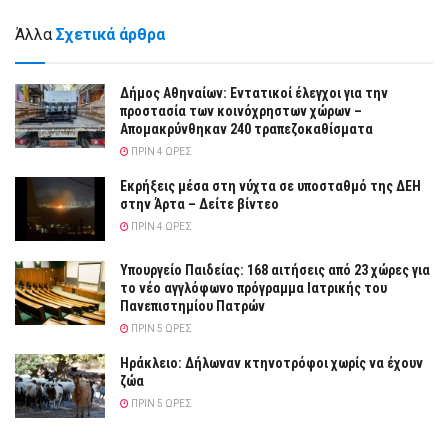
Άλλα
Σχετικά άρθρα
Δήμος Αθηναίων: Εντατικοί έλεγχοι για την
προστασία των κοινόχρηστων χώρων –
Απομακρύνθηκαν 240 τραπεζοκαθίσματα
ΠΡΙΝ 4 ΏΡΕΣ
Eκρήξεις μέσα στη νύχτα σε υποσταθμό της ΔΕΗ
στην Άρτα – Δείτε βίντεο
ΠΡΙΝ 4 ΏΡΕΣ
Υπουργείο Παιδείας: 168 αιτήσεις από 23 χώρες για
το νέο αγγλόφωνο πρόγραμμα Ιατρικής του
Πανεπιστημίου Πατρών
ΠΡΙΝ 5 ΏΡΕΣ
Ηράκλειο: Δήλωναν κτηνοτρόφοι χωρίς να έχουν
ζώα
ΠΡΙΝ 5 ΏΡΕΣ