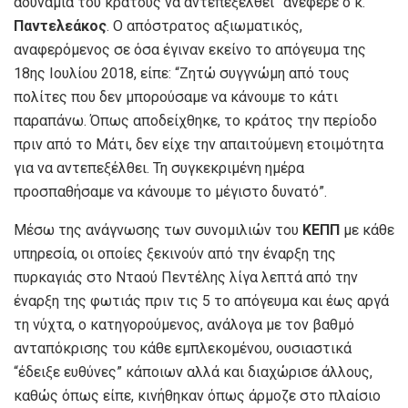
αδυναμία του κράτους να αντεπεξέλθει” ανέφερε ο κ.
Παντελεάκος
. Ο απόστρατος αξιωματικός,
αναφερόμενος σε όσα έγιναν εκείνο το απόγευμα της
18ης Ιουλίου 2018, είπε: “Ζητώ συγγνώμη από τους
πολίτες που δεν μπορούσαμε να κάνουμε το κάτι
παραπάνω. Όπως αποδείχθηκε, το κράτος την περίοδο
πριν από το Μάτι, δεν είχε την απαιτούμενη ετοιμότητα
για να αντεπεξέλθει. Τη συγκεκριμένη ημέρα
προσπαθήσαμε να κάνουμε το μέγιστο δυνατό”.
Μέσω της ανάγνωσης των συνομιλιών του
ΚΕΠΠ
με κάθε
υπηρεσία, οι οποίες ξεκινούν από την έναρξη της
πυρκαγιάς στο Νταού Πεντέλης λίγα λεπτά από την
έναρξη της φωτιάς πριν τις 5 το απόγευμα και έως αργά
τη νύχτα, ο κατηγορούμενος, ανάλογα με τον βαθμό
ανταπόκρισης του κάθε εμπλεκομένου, ουσιαστικά
“έδειξε ευθύνες” κάποιων αλλά και διαχώρισε άλλους,
καθώς όπως είπε, κινήθηκαν όπως άρμοζε στο πλαίσιο