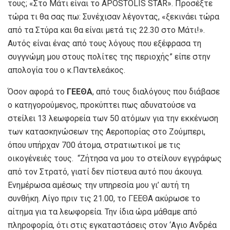
τους; «Στο Μάτι είναι το APOSTOLΙS STAR». Προσέξτε
τώρα τι θα σας πω: Συνέχισαν λέγοντας, «ξεκινάει τώρα
από τα Στύρα και θα είναι μετά τις 22.30 στο Μάτι!».
Αυτός είναι ένας από τους λόγους που εξέφρασα τη
συγγνώμη μου στους πολίτες της περιοχής” είπε στην
απολογία του ο κ.Παντελεάκος.
Όσον αφορά το
ΓΕΕΘΑ
, από τους διαλόγους που διάβασε
ο κατηγορούμενος, προκύπτει πως αδυνατούσε να
στείλει 13 λεωφορεία των 50 ατόμων για την εκκένωση
των κατασκηνώσεων της Αεροπορίας στο Ζούμπερι,
όπου υπήρχαν 700 άτομα, στρατιωτικοί με τις
οικογένειές τους. “Ζήτησα να μου το στείλουν εγγράφως
από τον Στρατό, γιατί δεν πίστευα αυτό που άκουγα.
Ενημέρωσα αμέσως την υπηρεσία μου γι’ αυτή τη
συνθήκη. Λίγο πριν τις 21.00, το ΓΕΕΘΑ ακύρωσε το
αίτημα για τα λεωφορεία. Την ίδια ώρα μάθαμε από
πληροφορία, ότι στις εγκαταστάσεις στον ‘Αγιο Ανδρέα