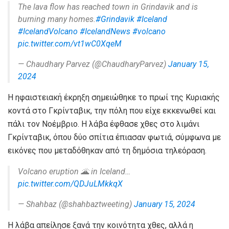
The lava flow has reached town in Grindavik and is
burning many homes.
#Grindavik
#Iceland
#IcelandVolcano
#IcelandNews
#volcano
pic.twitter.com/vt1wC0XqeM
— Chaudhary Parvez (@ChaudharyParvez)
January 15,
2024
Η ηφαιστειακή έκρηξη σημειώθηκε το πρωί της Κυριακής
κοντά στο Γκρίνταβικ, την πόλη που είχε εκκενωθεί και
πάλι τον Νοέμβριο. Η λάβα έφθασε χθες στο λιμάνι
Γκρίνταβικ, όπου δύο σπίτια έπιασαν φωτιά, σύμφωνα με
εικόνες που μεταδόθηκαν από τη δημόσια τηλεόραση.
Volcano eruption 🌋 in Iceland…
pic.twitter.com/QDJuLMkkqX
— Shahbaz (@shahbaztweeting)
January 15, 2024
Η λάβα απείλησε ξανά την κοινότητα χθες, αλλά η