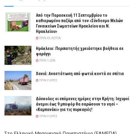
Από την Παρασκευή 11 Σεπτεμβρίου το
καθιερωμένο παζάρι από τον «Σύνδεσμο Μελών
Γυναικείων Σωματείων Ηρακλείου και Ν.
Ηρακλείου»
ΠΡΙΝ 45 ΛΕΠΤΆ
Ηράκλειο: Περιπατητής χρειάστηκε βοήθεια σε
φαράγγι
ΠΡΙΝ 1 ΏΡΑ
Χανιά: Αναστάτωση από φωτιά κοντά σε σπίτια
ΠΡΙΝ 2 ΏΡΕΣ
Δύσκολες οι επόμενες ημέρες στην Κρήτη: Ισχυροί
άνεμοι έως 9 μποφόρ θα σαρώσουν το νησί –
«Καμπανάκι» για τις πυρκαγιές!
ΠΡΙΝ 3 ΏΡΕΣ
Στο Ελληνικό Μεσογειακό Πανεπιστήμιο (ΕΛΜΕΠΑ)