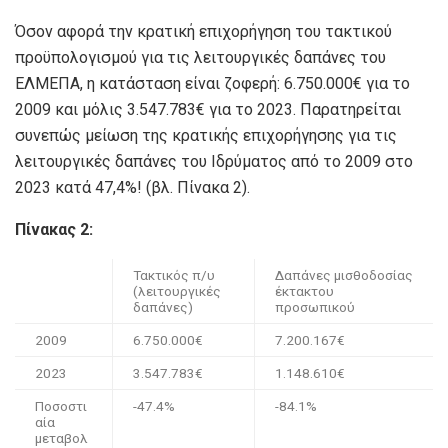
Όσον αφορά την κρατική επιχορήγηση του τακτικού
προϋπολογισμού για τις λειτουργικές δαπάνες του
ΕΛΜΕΠΑ, η κατάσταση είναι ζοφερή: 6.750.000€ για το
2009 και μόλις 3.547.783€ για το 2023. Παρατηρείται
συνεπώς μείωση της κρατικής επιχορήγησης για τις
λειτουργικές δαπάνες του Ιδρύματος από το 2009 στο
2023 κατά 47,4%! (βλ. Πίνακα 2).
Πίνακας 2:
Τακτικός π/υ
Δαπάνες μισθοδοσίας
(λειτουργικές
έκτακτου
δαπάνες)
προσωπικού
2009
6.750.000€
7.200.167€
2023
3.547.783€
1.148.610€
Ποσοστι
-47.4%
-84.1%
αία
μεταβολ