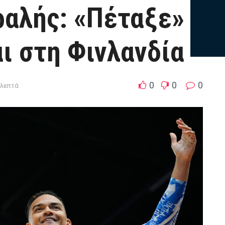
ραλής: «Πέταξε»
αι στη Φινλανδία
0
0
0
1λεπτά