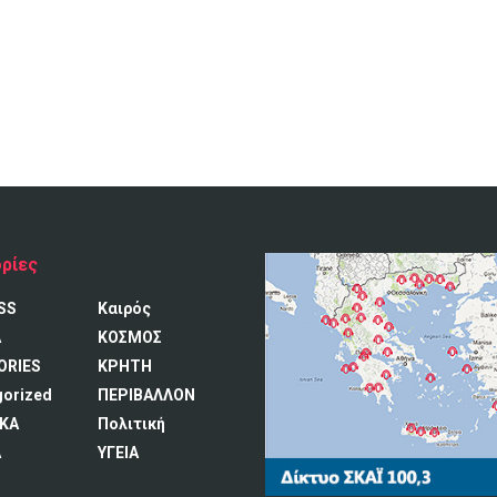
ρίες
SS
Καιρός
A
ΚΟΣΜΟΣ
ORIES
ΚΡΗΤΗ
gorized
ΠΕΡΙΒΑΛΛΟΝ
ΚΑ
Πολιτική
Α
ΥΓΕΙΑ