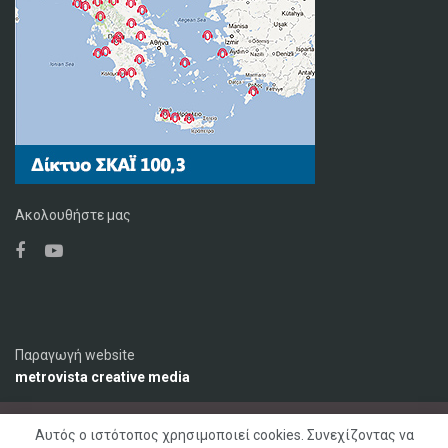
Ακολουθήστε μας
Παραγωγή website
metrovista creative media
Αυτός ο ιστότοπος χρησιμοποιεί cookies. Συνεχίζοντας να
Ο Σταθμός
Διαφήμιση
Επικοινωνία