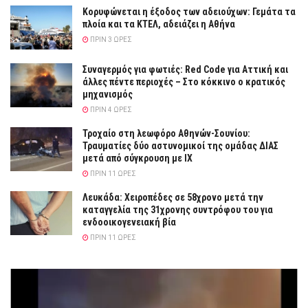
Κορυφώνεται η έξοδος των αδειούχων: Γεμάτα τα
πλοία και τα ΚΤΕΛ, αδειάζει η Αθήνα
ΠΡΙΝ 3 ΏΡΕΣ
Συναγερμός για φωτιές: Red Code για Αττική και
άλλες πέντε περιοχές – Στο κόκκινο ο κρατικός
μηχανισμός
ΠΡΙΝ 4 ΏΡΕΣ
Τροχαίο στη λεωφόρο Αθηνών-Σουνίου:
Τραυματίες δύο αστυνομικοί της ομάδας ΔΙΑΣ
μετά από σύγκρουση με ΙΧ
ΠΡΙΝ 11 ΏΡΕΣ
Λευκάδα: Χειροπέδες σε 58χρονο μετά την
καταγγελία της 31χρονης συντρόφου του για
ενδοοικογενειακή βία
ΠΡΙΝ 11 ΏΡΕΣ