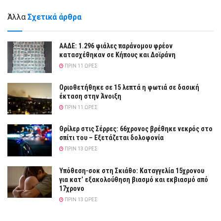
Άλλα
Σχετικά άρθρα
ΑΑΔΕ: 1.296 φιάλες παράνομου φρέον
κατασχέθηκαν σε Κήπους και Δοϊράνη
ΠΡΙΝ 11 ΏΡΕΣ
Οριοθετήθηκε σε 15 λεπτά η φωτιά σε δασική
έκταση στην Άνοιξη
ΠΡΙΝ 11 ΏΡΕΣ
Θρίλερ στις Σέρρες: 66χρονος βρέθηκε νεκρός στο
σπίτι του – Εξετάζεται δολοφονία
ΠΡΙΝ 13 ΏΡΕΣ
Υπόθεση-σοκ στη Σκιάθο: Καταγγελία 15χρονου
για κατ’ εξακολούθηση βιασμό και εκβιασμό από
17χρονο
ΠΡΙΝ 13 ΏΡΕΣ