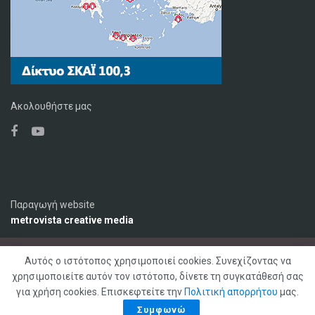
Ακολουθήστε μας
Παραγωγή website
metrovista creative media
Αυτός ο ιστότοπος χρησιμοποιεί cookies. Συνεχίζοντας να
Ο Σταθμός
Διαφήμιση
Επικοινωνία
χρησιμοποιείτε αυτόν τον ιστότοπο, δίνετε τη συγκατάθεσή σας
Πολιτική Απορρήτου
για χρήση cookies. Επισκεφτείτε την
Πολιτική απορρήτου
μας.
© 2020 ΣΚΑΪ ΚΡΗΤΗΣ 92,1 FM, Με επιφύλαξη παντός δικαιώματος
Συμφωνώ