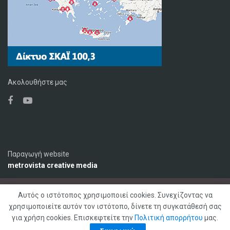
Ακολουθήστε μας
Παραγωγή website
metrovista creative media
Αυτός ο ιστότοπος χρησιμοποιεί cookies. Συνεχίζοντας να
Ο Σταθμός
Διαφήμιση
Επικοινωνία
χρησιμοποιείτε αυτόν τον ιστότοπο, δίνετε τη συγκατάθεσή σας
Πολιτική Απορρήτου
για χρήση cookies. Επισκεφτείτε την
Πολιτική απορρήτου
μας.
© 2020 ΣΚΑΪ ΚΡΗΤΗΣ 92,1 FM, Με επιφύλαξη παντός δικαιώματος