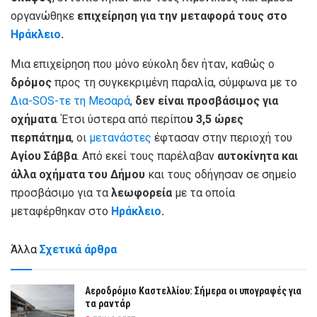
οργανώθηκε
επιχείρηση για την μεταφορά τους στο
Ηράκλειο
.
Μια επιχείρηση που μόνο εύκολη δεν ήταν, καθώς ο
δρόμος
προς τη συγκεκριμένη παραλία, σύμφωνα με το
Δια-SOS-τε τη Μεσαρά
,
δεν είναι προσβάσιμος για
οχήματα
. Έτσι ύστερα από περίπο
υ 3,5 ώρες
περπάτημα
, οι
μετανάστες
έφτασαν στην περιοχή του
Αγίου Σάββα
. Από εκεί τους παρέλαβαν
αυτοκίνητα και
άλλα οχήματα του Δήμου
και τους οδήγησαν σε σημείο
προσβάσιμο για τα
λεωφορεία
με τα οποία
μεταφέρθηκαν στο
Ηράκλειο
.
Άλλα
Σχετικά άρθρα
Αεροδρόμιο Καστελλίου: Σήμερα οι υπογραφές για
τα ραντάρ