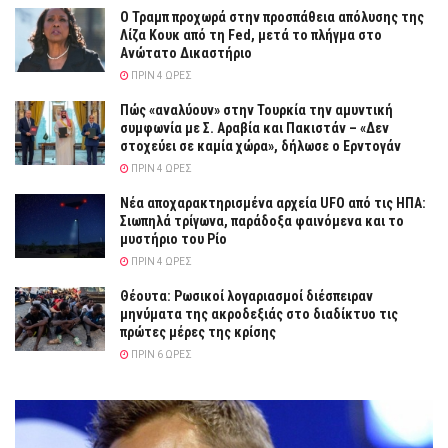
Ο Τραμπ προχωρά στην προσπάθεια απόλυσης της
Λίζα Κουκ από τη Fed, μετά το πλήγμα στο
Ανώτατο Δικαστήριο
ΠΡΙΝ 4 ΏΡΕΣ
Πώς «αναλύουν» στην Τουρκία την αμυντική
συμφωνία με Σ. Αραβία και Πακιστάν – «Δεν
στοχεύει σε καμία χώρα», δήλωσε ο Ερντογάν
ΠΡΙΝ 4 ΏΡΕΣ
Νέα αποχαρακτηρισμένα αρχεία UFO από τις ΗΠΑ:
Σιωπηλά τρίγωνα, παράδοξα φαινόμενα και το
μυστήριο του Ρίο
ΠΡΙΝ 4 ΏΡΕΣ
Θέουτα: Ρωσικοί λογαριασμοί διέσπειραν
μηνύματα της ακροδεξιάς στο διαδίκτυο τις
πρώτες μέρες της κρίσης
ΠΡΙΝ 6 ΏΡΕΣ