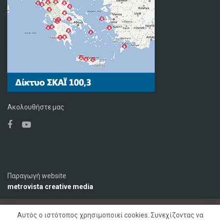
Ακολουθήστε μας
Παραγωγή website
metrovista creative media
Αυτός ο ιστότοπος χρησιμοποιεί cookies. Συνεχίζοντας να
Ο Σταθμός
Διαφήμιση
Επικοινωνία