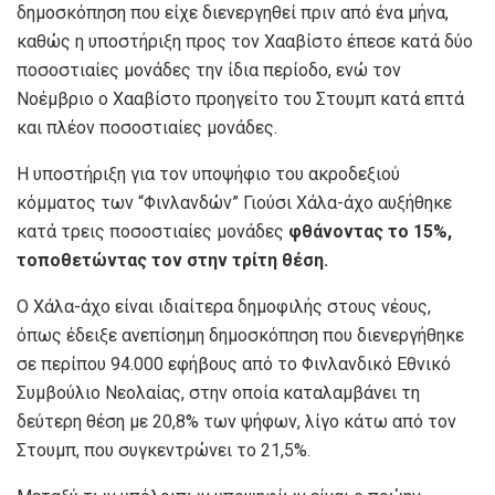
δημοσκόπηση που είχε διενεργηθεί πριν από ένα μήνα,
καθώς η υποστήριξη προς τον Χααβίστο έπεσε κατά δύο
ποσοστιαίες μονάδες την ίδια περίοδο, ενώ τον
Νοέμβριο ο Χααβίστο προηγείτο του Στουμπ κατά επτά
και πλέον ποσοστιαίες μονάδες.
Η υποστήριξη για τον υποψήφιο του ακροδεξιού
κόμματος των “Φινλανδών” Γιούσι Χάλα-άχο αυξήθηκε
κατά τρεις ποσοστιαίες μονάδες
φθάνοντας το 15%,
τοποθετώντας τον στην τρίτη θέση.
Ο Χάλα-άχο είναι ιδιαίτερα δημοφιλής στους νέους,
όπως έδειξε ανεπίσημη δημοσκόπηση που διενεργήθηκε
σε περίπου 94.000 εφήβους από το Φινλανδικό Εθνικό
Συμβούλιο Νεολαίας, στην οποία καταλαμβάνει τη
δεύτερη θέση με 20,8% των ψήφων, λίγο κάτω από τον
Στουμπ, που συγκεντρώνει το 21,5%.