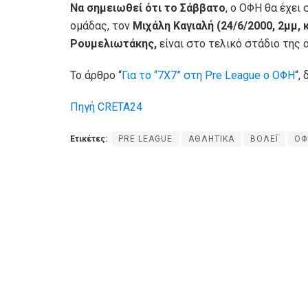
Να σημειωθεί ότι το Σάββατο
, ο ΟΦΗ θα έχει
ομάδας, τον
Μιχάλη Καγιαλή (24/6/2000, 2μμ, 
Ρουμελιωτάκης,
είναι στο τελικό στάδιο της 
Το άρθρο “
Για το “7Χ7” στη Pre League ο ΟΦΗ
“,
Πηγή CRETA24
Ετικέτες:
PRE LEAGUE
ΑΘΛΗΤΙΚΑ
ΒΟΛΕΪ
ΟΦ