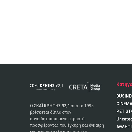
Κατηγο
BUSINE
CINEM
Ο
ΣΚΑΪ ΚΡΗΤΗΣ 92,1
από το 1995
PET ST
βρίσκεται δίπλα στον
συνειδητοποιημένο ακροατή
Uncate
προσφέροντας του έγκυρη και έγκαιρη
ΑΘΛΗΤΙ
ενημέρωση αλλά και ποιοτική