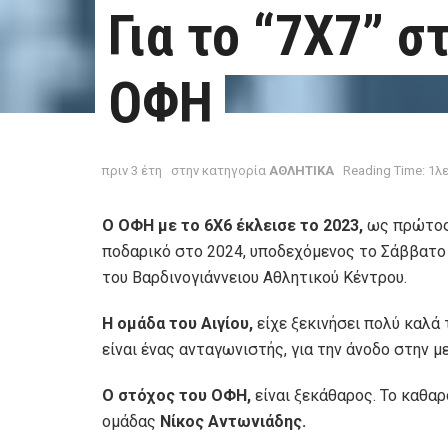
Για το “7Χ7” σ
ΟΦΗ
πριν 3 έτη
στην κατηγορία
ΑΘΛΗΤΙΚΑ
Reading Time: 1λ
Ο ΟΦΗ με το 6Χ6 έκλεισε το 2023,
ως πρώτος
ποδαρικό στο 2024, υποδεχόμενος το Σάββατο (
του Βαρδινογιάννειου Αθλητικού Κέντρου.
Η ομάδα του Αιγίου,
είχε ξεκινήσει πολύ καλά
είναι ένας ανταγωνιστής, για την άνοδο στην μ
Ο στόχος του ΟΦΗ,
είναι ξεκάθαρος. Το καθαρ
ομάδας
Νίκος Αντωνιάδης.