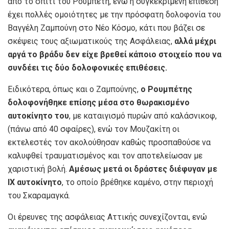
από το σπίτι του Ρουμπέτη, ενώ η συγκεκριμένη επίθεση
έχει πολλές ομοιότητες με την πρόσφατη δολοφονία του
Βαγγέλη Ζαμπούνη στο Νέο Κόσμο, κάτι που βάζει σε
σκέψεις τους αξιωματικούς της Ασφάλειας,
αλλά μέχρι
αργά το βράδυ δεν είχε βρεθεί κάποιο στοιχείο που να
συνδέει τις δύο δολοφονικές επιθέσεις.
Ειδικότερα, όπως και ο Ζαμπούνης,
ο Ρουμπέτης
δολοφονήθηκε επίσης μέσα στο θωρακισμένο
αυτοκίνητο του
, με καταιγισμό πυρών από καλάσνικοφ,
(πάνω από 40 σφαίρες), ενώ τον Μουζακίτη οι
εκτελεστές τον ακολούθησαν καθώς προσπαθούσε να
καλυφθεί τραυματισμένος και τον αποτελείωσαν με
χαριστική βολή.
Αμέσως μετά οι δράστες διέφυγαν με
ΙΧ αυτοκίνητο
, το οποίο βρέθηκε καμένο, στην περιοχή
του Σκαραμαγκά.
Οι έρευνες της ασφάλειας Αττικής συνεχίζονται, ενώ