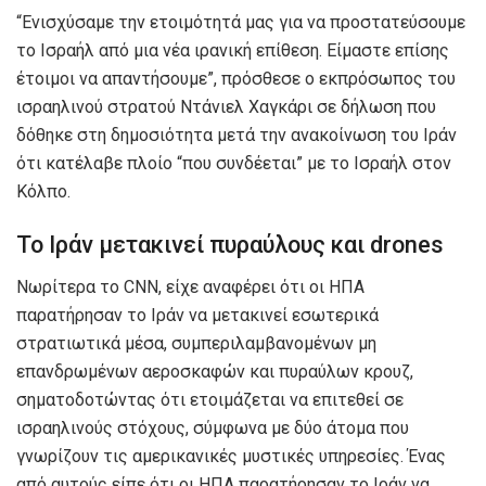
“Ενισχύσαμε την ετοιμότητά μας για να προστατεύσουμε
το Ισραήλ από μια νέα ιρανική επίθεση. Είμαστε επίσης
έτοιμοι να απαντήσουμε”, πρόσθεσε ο εκπρόσωπος του
ισραηλινού στρατού Ντάνιελ Χαγκάρι σε δήλωση που
δόθηκε στη δημοσιότητα μετά την ανακοίνωση του Ιράν
ότι κατέλαβε πλοίο “που συνδέεται” με το Ισραήλ στον
Κόλπο.
Το Ιράν μετακινεί πυραύλους και drones
Νωρίτερα το CNN, είχε αναφέρει ότι οι ΗΠΑ
παρατήρησαν το Ιράν να μετακινεί εσωτερικά
στρατιωτικά μέσα, συμπεριλαμβανομένων μη
επανδρωμένων αεροσκαφών και πυραύλων κρουζ,
σηματοδοτώντας ότι ετοιμάζεται να επιτεθεί σε
ισραηλινούς στόχους, σύμφωνα με δύο άτομα που
γνωρίζουν τις αμερικανικές μυστικές υπηρεσίες. Ένας
από αυτούς είπε ότι οι ΗΠΑ παρατήρησαν το Ιράν να