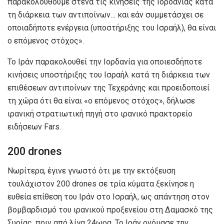
παρακολουθούμε στενά τις κινήσεις της Ιορδανίας κατά
τη διάρκεια των αντιποίνων… και εάν συμμετάσχει σε
οποιαδήποτε ενέργεια (υποστήριξης του Ισραήλ), θα είναι
ο επόμενος στόχος».
Το Ιράν παρακολουθεί την Ιορδανία για οποιεσδήποτε
κινήσεις υποστήριξης του Ισραήλ κατά τη διάρκεια των
επιθέσεων αντιποίνων της Τεχεράνης και προειδοποιεί
τη χώρα ότι θα είναι «ο επόμενος στόχος», δήλωσε
ιρανική στρατιωτική πηγή στο ιρανικό πρακτορείο
ειδήσεων Fars.
200 drones
Νωρίτερα, έγινε γνωστό ότι με την εκτόξευση
τουλάχιστον 200 drones σε τρία κύματα ξεκίνησε η
ευθεία επίθεση του Ιράν στο Ισραήλ, ως απάντηση στον
βομβαρδισμό του ιρανικού προξενείου στη Δαμασκό της
Συρίας, πριν από λίγα 24ωρα. Το Ιράν ονόμασε την