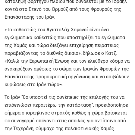
κατάληψη φορτηγού πλοίου που συνδέεται με το Ισραήλ
κοντά στο Στενό του Ορμούζ από τους Φρουρούς της
Επανάστασης του Ιράν.
«Το καθεστώς του Αγιατολάχ Χαμενεΐ είναι ένα
εγκληματικό καθεστώς που υποστηρίζει τα εγκλήματα
της Χαμάς και τώρα διεξάγει επιχείρηση πειρατείας
παραβιάζοντας το διεθνές δίκαιο», δήλωσε ο Κατζ.
«Καλώ την Ευρωπαϊκή Ένωση και τον ελεύθερο κόσμο να
ανακηρύξουν αμέσως το σώμα των Ιρανών Φρουρών της
Επανάστασης τρομοκρατική οργάνωση και να επιβάλουν
κυρώσεις στο Ιράν τώρα¬.
Το Ιράν “θα υποστεί τις συνέπειες της επιλογής του να
επιδεινώσει περαιτέρω την κατάσταση”, προειδοποίησε
σήμερα ο ισραηλινός στρατός καθώς η χώρα βρίσκεται
σε συναγερμό απέναντι στις απειλές για αντίποινα από
την Τεχεράνη, σύμμαχο της παλαιστινιακής Χαμάς.