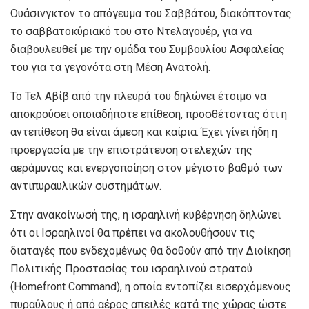
Ουάσινγκτον το απόγευμα του Σαββάτου, διακόπτοντας
το σαββατοκύριακό του στο Ντελαγουέρ, για να
διαβουλευθεί με την ομάδα του Συμβουλίου Ασφαλείας
του για τα γεγονότα στη Μέση Ανατολή.
Το Τελ Αβίβ από την πλευρά του δηλώνει έτοιμο να
αποκρούσει οποιαδήποτε επίθεση, προσθέτοντας ότι η
αντεπίθεση θα είναι άμεση και καίρια. Έχει γίνει ήδη η
προεργασία με την επιστράτευση στελεχών της
αεράμυνας και ενεργοποίηση στον μέγιστο βαθμό των
αντιπυραυλικών συστημάτων.
Στην ανακοίνωσή της, η ισραηλινή κυβέρνηση δηλώνει
ότι οι Ισραηλινοί θα πρέπει να ακολουθήσουν τις
διαταγές που ενδεχομένως θα δοθούν από την Διοίκηση
Πολιτικής Προστασίας του ισραηλινού στρατού
(Homefront Command), η οποία εντοπίζει εισερχόμενους
πυραύλους ή από αέρος απειλές κατά της χώρας ώστε