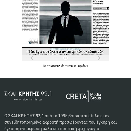
Τα
πρωτοσέλιδα
των
εφημερίδων
Ο
ΣΚΑΪ ΚΡΗΤΗΣ 92,1
από το 1995 βρίσκεται δίπλα στον
συνειδητοποιημένο ακροατή προσφέροντας του έγκυρη και
έγκαιρη ενημέρωση αλλά και ποιοτική ψυχαγωγία.