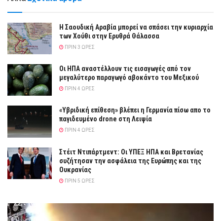
Η Σαουδική Αραβία μπορεί να σπάσει την κυριαρχία
των Χούθι στην Ερυθρά Θάλασσα
ΠΡΙΝ 3 ΏΡΕΣ
Οι ΗΠΑ αναστέλλουν τις εισαγωγές από τον
μεγαλύτερο παραγωγό αβοκάντο του Μεξικού
ΠΡΙΝ 4 ΏΡΕΣ
«Υβριδική επίθεση» βλέπει η Γερμανία πίσω απο το
παγιδευμένο drone στη Λειψία
ΠΡΙΝ 4 ΏΡΕΣ
Στέιτ Ντιπάρτμεντ: Οι ΥΠΕΞ ΗΠΑ και Βρετανίας
συζήτησαν την ασφάλεια της Ευρώπης και της
Ουκρανίας
ΠΡΙΝ 5 ΏΡΕΣ