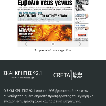
Τα
πρωτοσέλιδα
των
εφημερίδων
Ο
ΣΚΑΪ ΚΡΗΤΗΣ 92,1
από το 1995 βρίσκεται δίπλα στον
συνειδητοποιημένο ακροατή προσφέροντας του έγκυρη και
έγκαιρη ενημέρωση αλλά και ποιοτική ψυχαγωγία.