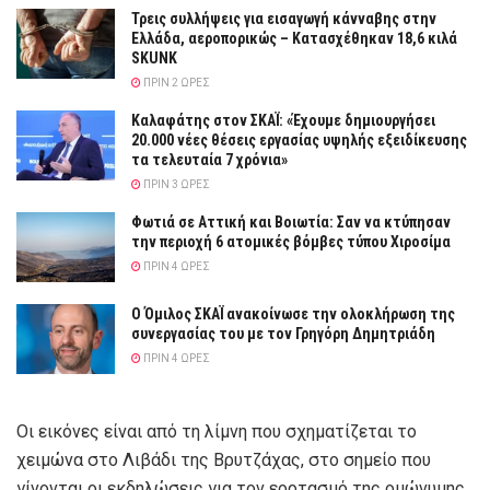
Τρεις συλλήψεις για εισαγωγή κάνναβης στην
Ελλάδα, αεροπορικώς – Κατασχέθηκαν 18,6 κιλά
SKUNK
ΠΡΙΝ 2 ΏΡΕΣ
Καλαφάτης στον ΣΚΑΪ: «Έχουμε δημιουργήσει
20.000 νέες θέσεις εργασίας υψηλής εξειδίκευσης
τα τελευταία 7 χρόνια»
ΠΡΙΝ 3 ΏΡΕΣ
Φωτιά σε Αττική και Βοιωτία: Σαν να κτύπησαν
την περιοχή 6 ατομικές βόμβες τύπου Χιροσίμα
ΠΡΙΝ 4 ΏΡΕΣ
Ο Όμιλος ΣΚΑΪ ανακοίνωσε την ολοκλήρωση της
συνεργασίας του με τον Γρηγόρη Δημητριάδη
ΠΡΙΝ 4 ΏΡΕΣ
Οι εικόνες είναι από τη λίμνη που σχηματίζεται το
χειμώνα στο Λιβάδι της Βρυτζάχας, στο σημείο που
γίνονται οι εκδηλώσεις για τον εορτασμό της ομώνυμης