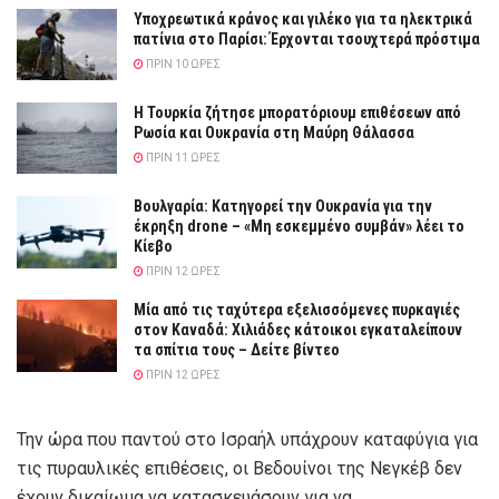
Υποχρεωτικά κράνος και γιλέκο για τα ηλεκτρικά
πατίνια στο Παρίσι: Έρχονται τσουχτερά πρόστιμα
ΠΡΙΝ 10 ΏΡΕΣ
Η Τουρκία ζήτησε μπορατόριουμ επιθέσεων από
Ρωσία και Ουκρανία στη Μαύρη Θάλασσα
ΠΡΙΝ 11 ΏΡΕΣ
Βουλγαρία: Κατηγορεί την Ουκρανία για την
έκρηξη drone – «Μη εσκεμμένο συμβάν» λέει το
Κίεβο
ΠΡΙΝ 12 ΏΡΕΣ
Μία από τις ταχύτερα εξελισσόμενες πυρκαγιές
στον Καναδά: Χιλιάδες κάτοικοι εγκαταλείπουν
τα σπίτια τους – Δείτε βίντεο
ΠΡΙΝ 12 ΏΡΕΣ
Την ώρα που παντού στο Ισραήλ υπάχρουν καταφύγια για
τις πυραυλικές επιθέσεις, οι Βεδουίνοι της Νεγκέβ δεν
έχουν δικαίωμα να κατασκευάσουν για να