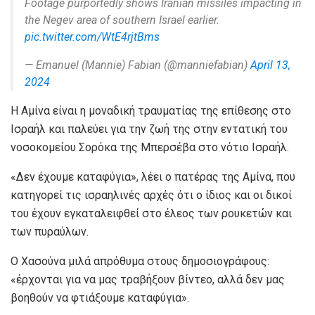
Footage purportedly shows Iranian missiles impacting in
the Negev area of southern Israel earlier.
pic.twitter.com/WtE4rjtBms
— Emanuel (Mannie) Fabian (@manniefabian)
April 13,
2024
Η Αμίνα είναι η μοναδική τραυματίας της επίθεσης στο
Ισραήλ και παλεύει για την ζωή της στην εντατική του
νοσοκομείου Σορόκα της Μπερσέβα στο νότιο Ισραήλ.
«Δεν έχουμε καταφύγια», λέει ο πατέρας της Αμίνα, που
κατηγορεί τις ισραηλινές αρχές ότι ο ίδιος και οι δικοί
του έχουν εγκαταλειφθεί στο έλεος των ρουκετών και
των πυραύλων.
Ο Χασούνα μιλά απρόθυμα στους δημοσιογράφους:
«έρχονται για να μας τραβήξουν βίντεο, αλλά δεν μας
βοηθούν να φτιάξουμε καταφύγια».