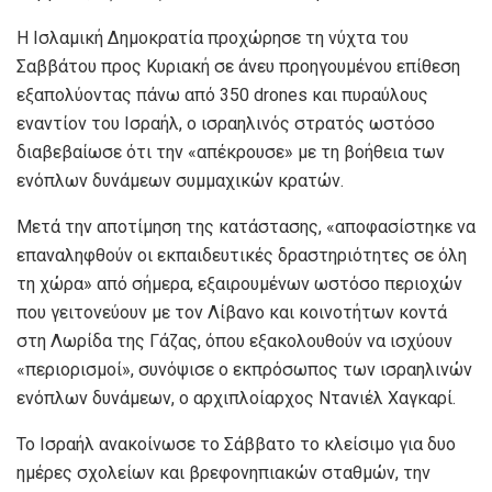
Η Ισλαμική Δημοκρατία προχώρησε τη νύχτα του
Σαββάτου προς Κυριακή σε άνευ προηγουμένου επίθεση
εξαπολύοντας πάνω από 350 drones και πυραύλους
εναντίον του Ισραήλ, ο ισραηλινός στρατός ωστόσο
διαβεβαίωσε ότι την «απέκρουσε» με τη βοήθεια των
ενόπλων δυνάμεων συμμαχικών κρατών.
Μετά την αποτίμηση της κατάστασης, «αποφασίστηκε να
επαναληφθούν οι εκπαιδευτικές δραστηριότητες σε όλη
τη χώρα» από σήμερα, εξαιρουμένων ωστόσο περιοχών
που γειτονεύουν με τον Λίβανο και κοινοτήτων κοντά
στη Λωρίδα της Γάζας, όπου εξακολουθούν να ισχύουν
«περιορισμοί», συνόψισε ο εκπρόσωπος των ισραηλινών
ενόπλων δυνάμεων, ο αρχιπλοίαρχος Ντανιέλ Χαγκαρί.
Το Ισραήλ ανακοίνωσε το Σάββατο το κλείσιμο για δυο
ημέρες σχολείων και βρεφονηπιακών σταθμών, την