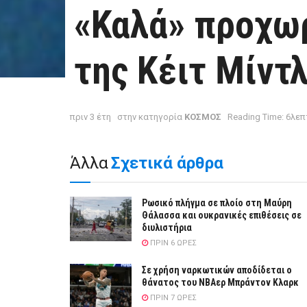
«Καλά» προχω
της Κέιτ Μίντ
πριν 3 έτη
στην κατηγορία
ΚΟΣΜΟΣ
Reading Time: 6λε
Άλλα
Σχετικά άρθρα
Ρωσικό πλήγμα σε πλοίο στη Μαύρη
Θάλασσα και ουκρανικές επιθέσεις σε
διυλιστήρια
ΠΡΙΝ 6 ΏΡΕΣ
Σε χρήση ναρκωτικών αποδίδεται ο
θάνατος του ΝΒΑερ Μπράντον Κλαρκ
ΠΡΙΝ 7 ΏΡΕΣ