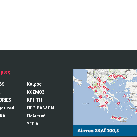
ρίες
SS
Καιρός
A
ΚΟΣΜΟΣ
ORIES
ΚΡΗΤΗ
gorized
ΠΕΡΙΒΑΛΛΟΝ
ΚΑ
Πολιτική
Α
ΥΓΕΙΑ