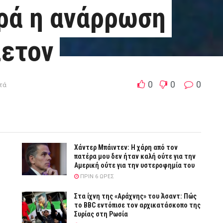
ρά η ανάρρωση
λετον
0
0
0
πτά
Χάντερ Μπάιντεν: Η χάρη από τον
πατέρα μου δεν ήταν καλή ούτε για την
Αμερική ούτε για την υστεροφημία του
ΠΡΙΝ 6 ΏΡΕΣ
Στα ίχνη της «Αράχνης» του Άσαντ: Πώς
το BBC εντόπισε τον αρχικατάσκοπο της
Συρίας στη Ρωσία