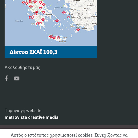
Ακολουθήστε μας
Παραγωγή website
metrovista creative media
Αυτός ο ιστότοπος χρησιμοποιεί cookies. Συνεχίζοντας να
Ο Σταθμός
Διαφήμιση
Επικοινωνία