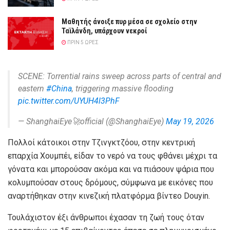
Μαθητής άνοιξε πυρ μέσα σε σχολείο στην
Ταϊλάνδη, υπάρχουν νεκροί
ΠΡΙΝ 5 ΏΡΕΣ
SCENE: Torrential rains sweep across parts of central and
eastern
#China
, triggering massive flooding
pic.twitter.com/UYUH4l3PhF
— ShanghaiEye🚀official (@ShanghaiEye)
May 19, 2026
Πολλοί κάτοικοι στην Τζινγκτζόου, στην κεντρική
επαρχία Χουμπέι, είδαν το νερό να τους φθάνει μέχρι τα
γόνατα και μπορούσαν ακόμα και να πιάσουν ψάρια που
κολυμπούσαν στους δρόμους, σύμφωνα με εικόνες που
αναρτήθηκαν στην κινεζική πλατφόρμα βίντεο Douyin.
Τουλάχιστον έξι άνθρωποι έχασαν τη ζωή τους όταν