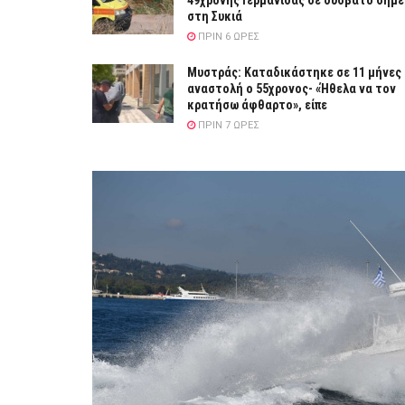
49χρονης Γερμανίδας σε δύσβατο σημε
στη Συκιά
ΠΡΙΝ 6 ΏΡΕΣ
Μυστράς: Καταδικάστηκε σε 11 μήνες
αναστολή ο 55χρονος- «Ήθελα να τον
κρατήσω άφθαρτο», είπε
ΠΡΙΝ 7 ΏΡΕΣ