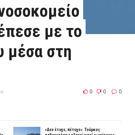
 νοσοκομείο
έπεσε με το
υ μέσα στη
0
0
0
τά
«Δεν έτυχε, πέτυχε»: Τούρκος