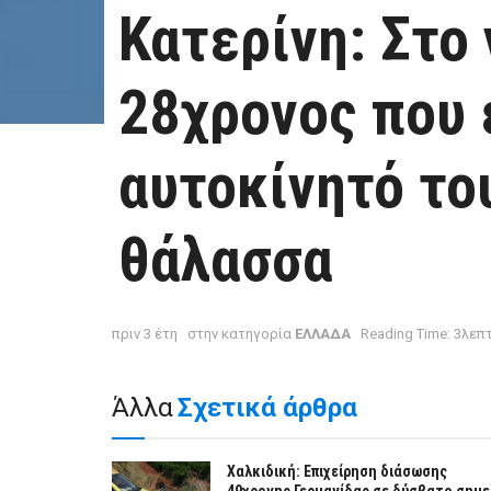
Κατερίνη: Στο
28χρονος που 
αυτοκίνητό το
θάλασσα
πριν 3 έτη
στην κατηγορία
ΕΛΛΑΔΑ
Reading Time: 3λεπ
Άλλα
Σχετικά άρθρα
Χαλκιδική: Επιχείρηση διάσωσης