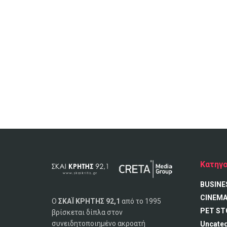
Κατηγο
BUSINE
CINEM
Ο
ΣΚΑΪ ΚΡΗΤΗΣ 92,1
από το 1995
PET ST
βρίσκεται δίπλα στον
συνειδητοποιημένο ακροατή
Uncate