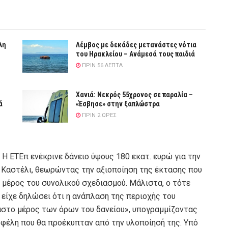
λη
Λέμβος με δεκάδες μετανάστες νότια
του Ηρακλείου – Ανάμεσά τους παιδιά
ΠΡΙΝ 56 ΛΕΠΤΆ
Χανιά: Νεκρός 55χρονος σε παραλία –
ά
«Έσβησε» στην ξαπλώστρα
ΠΡΙΝ 2 ΏΡΕΣ
Η ΕΤΕπ ενέκρινε δάνειο ύψους 180 εκατ. ευρώ για την
 Καστέλι, θεωρώντας την αξιοποίηση της έκτασης που
έρος του συνολικού σχεδιασμού. Μάλιστα, ο τότε
είχε δηλώσει ότι η ανάπλαση της περιοχής του
στο μέρος των όρων του δανείου», υπογραμμίζοντας
οφέλη που θα προέκυπταν από την υλοποίησή της. Υπό