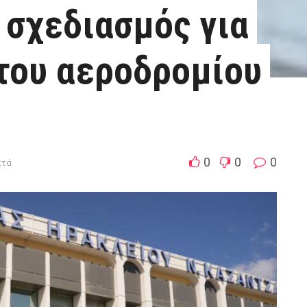
 σχεδιασμός για
του αεροδρομίου
0
0
0
πτά