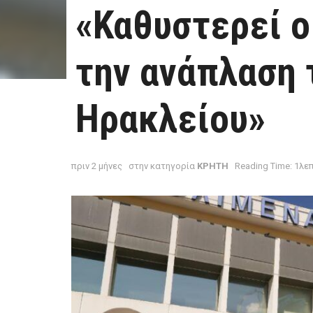
«Καθυστερεί ο
την ανάπλαση 
Hρακλείου»
πριν 2 μήνες
στην κατηγορία
ΚΡΗΤΗ
Reading Time: 1λε