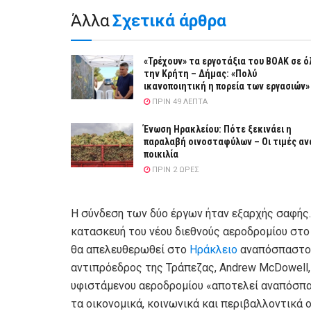
Άλλα
Σχετικά άρθρα
«Τρέχουν» τα εργοτάξια του ΒΟΑΚ σε ό
την Κρήτη – Δήμας: «Πολύ
ικανοποιητική η πορεία των εργασιών»
ΠΡΙΝ 49 ΛΕΠΤΆ
Ένωση Ηρακλείου: Πότε ξεκινάει η
παραλαβή οινοσταφύλων – Οι τιμές αν
ποικιλία
ΠΡΙΝ 2 ΏΡΕΣ
Η σύνδεση των δύο έργων ήταν εξαρχής σαφής. 
κατασκευή του νέου διεθνούς αεροδρομίου στο
θα απελευθερωθεί στο
Ηράκλειο
αναπόσπαστο μ
αντιπρόεδρος της Τράπεζας, Andrew McDowell, 
υφιστάμενου αεροδρομίου «αποτελεί αναπόσπα
τα οικονομικά, κοινωνικά και περιβαλλοντικά 