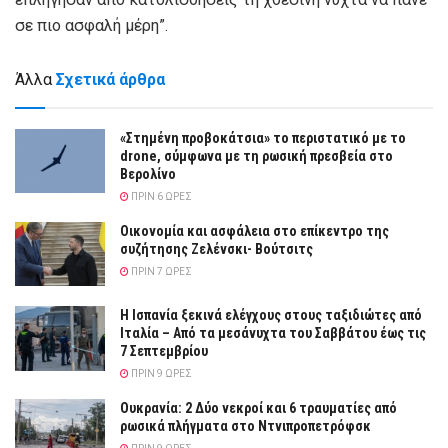
σε πιο ασφαλή μέρη”.
Άλλα
Σχετικά άρθρα
«Στημένη προβοκάτσια» το περιστατικό με το
drone, σύμφωνα με τη ρωσική πρεσβεία στο
Βερολίνο
ΠΡΙΝ 6 ΏΡΕΣ
Οικονομία και ασφάλεια στο επίκεντρο της
συζήτησης Ζελένσκι- Βούτσιτς
ΠΡΙΝ 7 ΏΡΕΣ
Η Ισπανία ξεκινά ελέγχους στους ταξιδιώτες από
Ιταλία – Από τα μεσάνυχτα του Σαββάτου έως τις
7 Σεπτεμβρίου
ΠΡΙΝ 9 ΏΡΕΣ
Ουκρανία: 2 Δύο νεκροί και 6 τραυματίες από
ρωσικά πλήγματα στο Ντνιπροπετρόφσκ