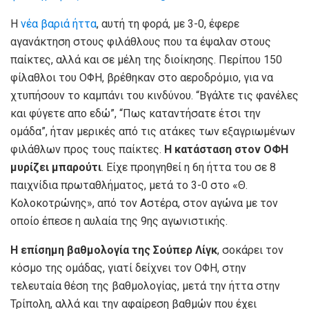
Η
νέα βαριά ήττα
, αυτή τη φορά, με 3-0, έφερε
αγανάκτηση στους φιλάθλους που τα έψαλαν στους
παίκτες, αλλά και σε μέλη της διοίκησης. Περίπου 150
φίλαθλοι του ΟΦΗ, βρέθηκαν στο αεροδρόμιο, για να
χτυπήσουν το καμπάνι του κινδύνου. “Βγάλτε τις φανέλες
και φύγετε απο εδώ”, “Πως καταντήσατε έτσι την
ομάδα”, ήταν μερικές από τις ατάκες των εξαγριωμένων
φιλάθλων προς τους παίκτες.
Η κατάσταση στον ΟΦΗ
μυρίζει μπαρούτι
. Είχε προηγηθεί η 6η ήττα του σε 8
παιχνίδια πρωταθλήματος, μετά το 3-0 στο «Θ.
Κολοκοτρώνης», από τον Αστέρα, στον αγώνα με τον
οποίο έπεσε η αυλαία της 9ης αγωνιστικής.
Η επίσημη βαθμολογία της Σούπερ Λίγκ
, σοκάρει τον
κόσμο της ομάδας, γιατί δείχνει τον ΟΦΗ, στην
τελευταία θέση της βαθμολογίας, μετά την ήττα στην
Τρίπολη, αλλά και την αφαίρεση βαθμών που έχει