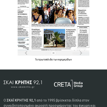
Τα
πρωτοσέλιδα
των
εφημερίδων
Ο
ΣΚΑΪ ΚΡΗΤΗΣ 92,1
από το 1995 βρίσκεται δίπλα στον
συνειδητοποιημένο ακροατή προσφέροντας του έγκυρη και