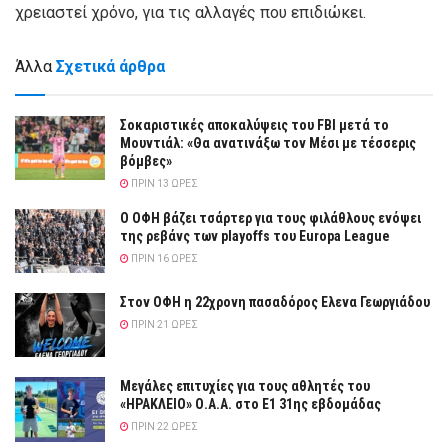
χρειαστεί χρόνο, για τις αλλαγές που επιδιώκει.
Άλλα
Σχετικά άρθρα
Σοκαριστικές αποκαλύψεις του FBI μετά το
Μουντιάλ: «Θα ανατινάξω τον Μέσι με τέσσερις
βόμβες»
ΠΡΙΝ 13 ΏΡΕΣ
Ο ΟΦΗ βάζει τσάρτερ για τους φιλάθλους ενόψει
της ρεβάνς των playoffs του Europa League
ΠΡΙΝ 16 ΏΡΕΣ
Στον ΟΦΗ η 22χρονη πασαδόρος Ελενα Γεωργιάδου
ΠΡΙΝ 21 ΏΡΕΣ
Μεγάλες επιτυχίες για τους αθλητές του
«ΗΡΑΚΛΕΙΟ» Ο.Α.Α. στο Ε1 31ης εβδομάδας
ΠΡΙΝ 22 ΏΡΕΣ