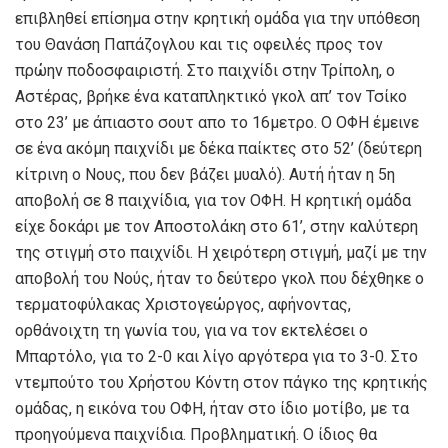
επιβληθεί επίσημα στην κρητική ομάδα για την υπόθεση
του Θανάση Παπάζογλου και τις οφειλές προς τον
πρώην ποδοσφαιριστή. Στο παιχνίδι στην Τρίπολη, ο
Αστέρας, βρήκε ένα καταπληκτικό γκολ απ’ τον Τσίκο
στο 23’ με άπιαστο σουτ απο το 16μετρο. Ο ΟΦΗ έμεινε
σε ένα ακόμη παιχνίδι με δέκα παίκτες στο 52’ (δεύτερη
κίτρινη ο Νους, που δεν βάζει μυαλό). Αυτή ήταν η 5η
αποβολή σε 8 παιχνίδια, για τον ΟΦΗ. Η κρητική ομάδα
είχε δοκάρι με τον Αποστολάκη στο 61’, στην καλύτερη
της στιγμή στο παιχνίδι. Η χειρότερη στιγμή, μαζί με την
αποβολή του Νούς, ήταν το δεύτερο γκολ που δέχθηκε ο
τερματοφύλακας Χριστογεώργος, αφήνοντας,
ορθάνοιχτη τη γωνία του, για να τον εκτελέσει ο
Μπαρτόλο, για το 2-0 και λίγο αργότερα για το 3-0. Στο
ντεμπούτο του Χρήστου Κόντη στον πάγκο της κρητικής
ομάδας, η εικόνα του ΟΦΗ, ήταν στο ίδιο μοτίβο, με τα
προηγούμενα παιχνίδια. Προβληματική. Ο ίδιος θα