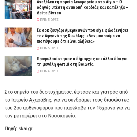
Ανεξέλεκτη πορεία λεωφορείου στο Αίγιο – Ο
οδηγός υπέστη ανακοπή καρδιάς και κατέληξε –
Δείτε βίντεο
ΠΡΙΝ 5 ΏΡΕΣ
Σε σοκ ζευγάρι Αμερικανών που είχε φιλοξενήσει
τον Αφγανό της Κυψέλης: «Δεν μπορούμε να
πιστέψουμε ότι είναι αλήθεια»
ΠΡΙΝ 5 ΏΡΕΣ
Προφυλακίστηκαν ο δήμαρχος και άλλοι δύο για
τη μεγάλη φωτιά στη Βοιωτία
ΠΡΙΝ 6 ΏΡΕΣ
Στο σημείο του δυστυχήματος, έφτασε και γιατρός από
το Ιατρείο Αχαράβης, για να συνδράμει τους διασώστες
του 2ου ασθενοφόρου που παρέλαβε τον 15χρονο για να
τον μεταφέρει στο Νοσοκομείο.
Πηγή:
skai.gr