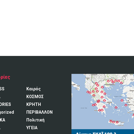
ρίες
SS
Καιρός
A
ΚΟΣΜΟΣ
ORIES
ΚΡΗΤΗ
gorized
ΠΕΡΙΒΑΛΛΟΝ
ΚΑ
Πολιτική
Α
ΥΓΕΙΑ