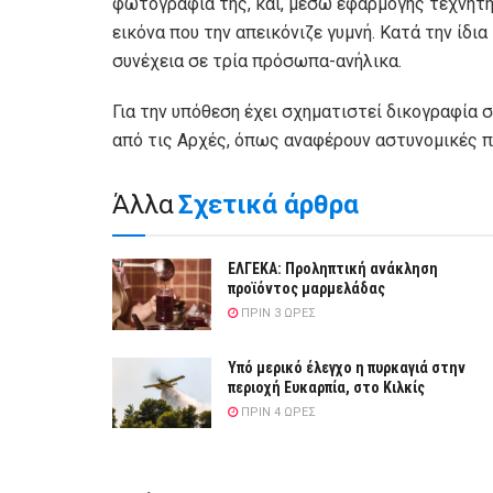
φωτογραφία της, και, μέσω εφαρμογής τεχνητή
εικόνα που την απεικόνιζε γυμνή. Κατά την ίδια
συνέχεια σε τρία πρόσωπα-ανήλικα.
Για την υπόθεση έχει σχηματιστεί δικογραφία 
από τις Αρχές, όπως αναφέρουν αστυνομικές π
Άλλα
Σχετικά άρθρα
ΕΛΓΕΚΑ: Προληπτική ανάκληση
προϊόντος μαρμελάδας
ΠΡΙΝ 3 ΏΡΕΣ
Υπό μερικό έλεγχο η πυρκαγιά στην
περιοχή Ευκαρπία, στο Κιλκίς
ΠΡΙΝ 4 ΏΡΕΣ