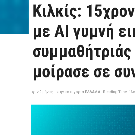
Κιλκίς: 15χρο
με AI γυμνή ε
συμμαθήτριάς 
μοίρασε σε συ
πριν 2 μήνες
στην κατηγορία
ΕΛΛΑΔΑ
Reading Time: 1λ