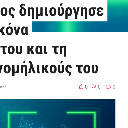
νος δημιούργησε
ικόνα
του και τη
νομήλικούς του
0
0
0
επτά