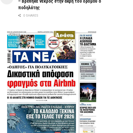
– Βρέθηκε νεκρός στην άκρη του δρόμου ο
ποδηλάτης
0 SHARES