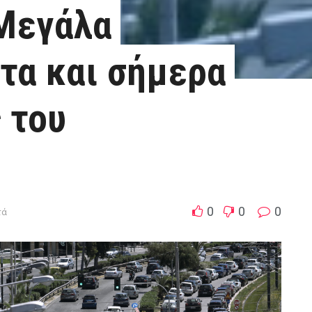
 Μεγάλα
τα και σήμερα
 του
0
0
0
τά