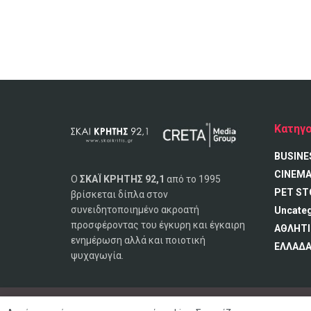
Κατηγο
BUSINE
CINEM
Ο
ΣΚΑΪ ΚΡΗΤΗΣ 92,1
από το 1995
PET ST
βρίσκεται δίπλα στον
συνειδητοποιημένο ακροατή
Uncate
προσφέροντας του έγκυρη και έγκαιρη
ΑΘΛΗΤΙ
ενημέρωση αλλά και ποιοτική
ΕΛΛΑΔ
ψυχαγωγία.
© 2020 ΣΚΑΪ ΚΡΗΤΗΣ 92,1 FM, Με επιφύλαξη παντός δικαιώμ