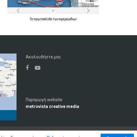
Τα
πρωτοσέλιδα
των
εφημερίδων
Ακολουθήστε μας
Παραγωγή website
metrovista creative media
μός
Διαφήμιση
Επικοινωνία
Πολιτική Απορρήτου