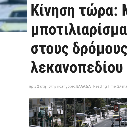
Κίνηση τώρα:
μποτιλιαρίσμα
στους δρόμους
λεκανοπεδίου
πριν 2 έτη
στην κατηγορία
ΕΛΛΑΔΑ
Reading Time: 2λεπ