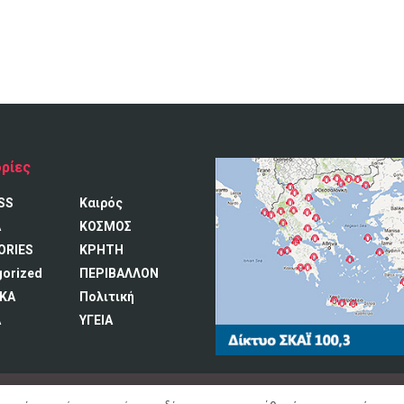
ρίες
SS
Καιρός
A
ΚΟΣΜΟΣ
ORIES
ΚΡΗΤΗ
gorized
ΠΕΡΙΒΑΛΛΟΝ
ΚΑ
Πολιτική
Α
ΥΓΕΙΑ
ατος
Ο Σταθ