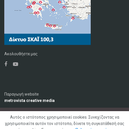
Ακολουθήστε μας
Παραγωγή website
metrovista creative media
Αυτός ο ιστότοπος χρησιμοποιεί cookies. Συνεχίζοντας να
Ο Σταθμός
Διαφήμιση
Επικοινωνία
χρησιμοποιείτε αυτόν τον ιστότοπο, δίνετε τη συγκατάθεσή σας
Πολιτική Απορρήτου