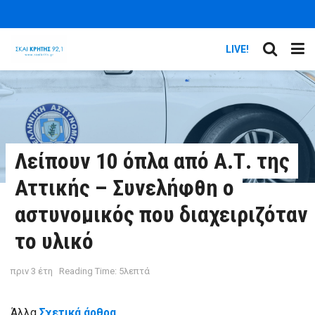
LIVE!
Λείπουν 10 όπλα από Α.Τ. της
Αττικής – Συνελήφθη ο
αστυνομικός που διαχειριζόταν
το υλικό
πριν 3 έτη
Reading Time: 5λεπτά
Άλλα
Σχετικά άρθρα