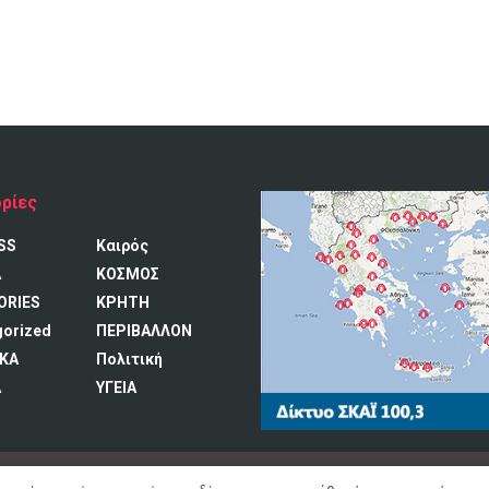
ρίες
SS
Καιρός
A
ΚΟΣΜΟΣ
ORIES
ΚΡΗΤΗ
gorized
ΠΕΡΙΒΑΛΛΟΝ
ΚΑ
Πολιτική
Α
ΥΓΕΙΑ
ατος
Ο Σταθ