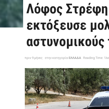
Λόφος Στρέφη
εκτόξευσε μο
αστυνομικούς
πριν 9 μήνες
στην κατηγορία
ΕΛΛΑΔΑ
Reading Time: 1λ