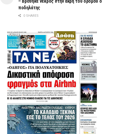
– Βρέθηκε νεκρός στην άκρη του δρόμου ο
ποδηλάτης
0 SHARES