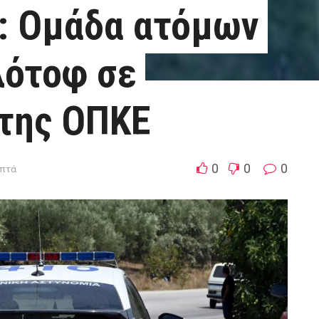
: Ομάδα ατόμων
λότοφ σε
 της ΟΠΚΕ
0
0
0
επτά