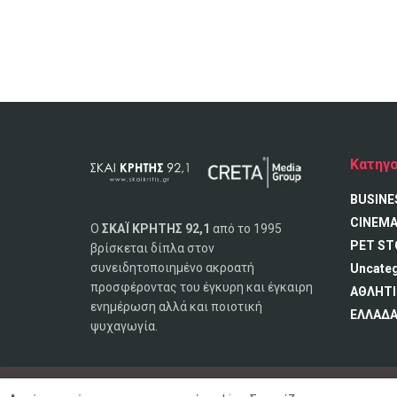
Κατηγο
BUSINE
CINEM
Ο
ΣΚΑΪ ΚΡΗΤΗΣ 92,1
από το 1995
PET ST
βρίσκεται δίπλα στον
συνειδητοποιημένο ακροατή
Uncate
προσφέροντας του έγκυρη και έγκαιρη
ΑΘΛΗΤΙ
ενημέρωση αλλά και ποιοτική
ΕΛΛΑΔ
ψυχαγωγία.
© 2020 ΣΚΑΪ ΚΡΗΤΗΣ 92,1 FM, Με επιφύλαξη παντός δικαιώμ