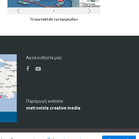
Τα
πρωτοσέλιδα
των
εφημερίδων
Ακολουθήστε μας
Παραγωγή website
metrovista creative media
μός
Διαφήμιση
Επικοινωνία
Πολιτική Απορρήτου