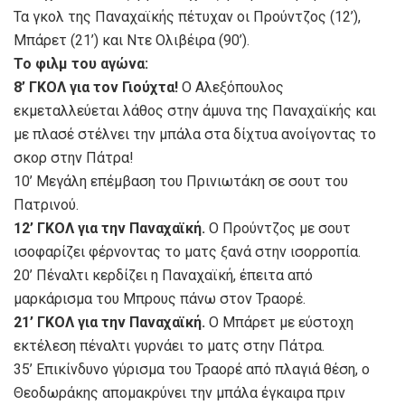
Τα γκολ της Παναχαϊκής πέτυχαν οι Προύντζος (12’),
Μπάρετ (21’) και Ντε Ολιβέιρα (90’).
Το φιλμ του αγώνα:
8’ ΓΚΟΛ για τον Γιούχτα!
Ο Αλεξόπουλος
εκμεταλλεύεται λάθος στην άμυνα της Παναχαϊκής και
με πλασέ στέλνει την μπάλα στα δίχτυα ανοίγοντας το
σκορ στην Πάτρα!
10’ Μεγάλη επέμβαση του Πρινιωτάκη σε σουτ του
Πατρινού.
12’ ΓΚΟΛ για την Παναχαϊκή.
Ο Προύντζος με σουτ
ισοφαρίζει φέρνοντας το ματς ξανά στην ισορροπία.
20’ Πέναλτι κερδίζει η Παναχαϊκή, έπειτα από
μαρκάρισμα του Μπρους πάνω στον Τραορέ.
21’ ΓΚΟΛ για την Παναχαϊκή.
Ο Μπάρετ με εύστοχη
εκτέλεση πέναλτι γυρνάει το ματς στην Πάτρα.
35’ Επικίνδυνο γύρισμα του Τραορέ από πλαγιά θέση, ο
Θεοδωράκης απομακρύνει την μπάλα έγκαιρα πριν