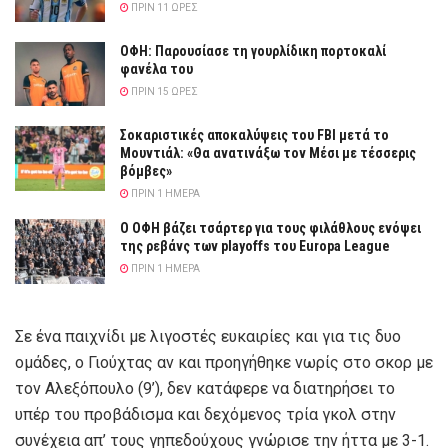
ΠΡΙΝ 11 ΏΡΕΣ
ΟΦΗ: Παρουσίασε τη γουρλίδικη πορτοκαλί
φανέλα του
ΠΡΙΝ 15 ΏΡΕΣ
Σοκαριστικές αποκαλύψεις του FBI μετά το
Μουντιάλ: «Θα ανατινάξω τον Μέσι με τέσσερις
βόμβες»
ΠΡΙΝ 1 ΗΜΈΡΑ
Ο ΟΦΗ βάζει τσάρτερ για τους φιλάθλους ενόψει
της ρεβάνς των playoffs του Europa League
ΠΡΙΝ 1 ΗΜΈΡΑ
Σε ένα παιχνίδι με λιγοστές ευκαιρίες και για τις δυο
ομάδες, ο Γιούχτας αν και προηγήθηκε νωρίς στο σκορ με
τον Αλεξόπουλο (9’), δεν κατάφερε να διατηρήσει το
υπέρ του προβάδισμα και δεχόμενος τρία γκολ στην
συνέχεια απ’ τους γηπεδούχους γνώρισε την ήττα με 3-1.