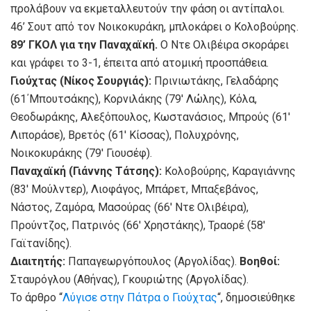
προλάβουν να εκμεταλλευτούν την φάση οι αντίπαλοι.
46’ Σουτ από τον Νοικοκυράκη, μπλοκάρει ο Κολοβούρης.
89’ ΓΚΟΛ για την Παναχαϊκή.
Ο Ντε Ολιβέιρα σκοράρει
και γράφει το 3-1, έπειτα από ατομική προσπάθεια.
Γιούχτας (Νίκος Σουργιάς):
Πρινιωτάκης, Γελαδάρης
(61΄Μπουτσάκης), Κορνιλάκης (79′ Λώλης), Κόλα,
Θεοδωράκης, Αλεξόπουλος, Κωστανάσιος, Μπρούς (61′
Λιποράσε), Βρετός (61′ Κίσσας), Πολυχρόνης,
Νοικοκυράκης (79′ Γιουσέφ).
Παναχαϊκή (Γιάννης Τάτσης):
Κολοβούρης, Καραγιάννης
(83′ Μούλντερ), Λιοφάγος, Μπάρετ, Μπαξεβάνος,
Νάστος, Ζαμόρα, Μασούρας (66′ Ντε Ολιβέιρα),
Προύντζος, Πατρινός (66′ Χρηστάκης), Τραορέ (58′
Γαϊτανίδης).
Διαιτητής:
Παπαγεωργόπουλος (Αργολίδας).
Βοηθοί:
Σταυρόγλου (Αθήνας), Γκουριώτης (Αργολίδας).
Το άρθρο “
Λύγισε στην Πάτρα ο Γιούχτας
“, δημοσιεύθηκε