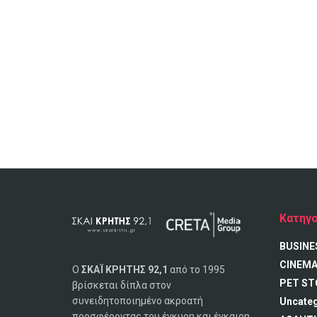
Κατηγο
BUSINE
CINEM
Ο
ΣΚΑΪ ΚΡΗΤΗΣ 92,1
από το 1995
PET ST
βρίσκεται δίπλα στον
συνειδητοποιημένο ακροατή
Uncate
προσφέροντας του έγκυρη και έγκαιρη