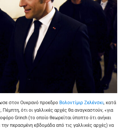
ωσε στον Ουκρανό προεδρο
Βολοντίμιρ Ζελένσκι
, κατά
 Πέμπτη, ότι οι γαλλικές αρχές θα αναγκαστούν, «για
οφόρο Grinch (το οποίο θεωρείται ύποπτο ότι ανήκει
την περασμένη εβδομάδα από τις γαλλικές αρχές) να