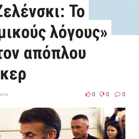
ελένσκι: Το
ομικούς λόγους»
τον απόπλου
νκερ
0
0
0
λεπτά