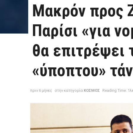
Μακρόν προς Ζ
Παρίσι «για ν
θα επιτρέψει 
«ύποπτου» τά
πριν 6 μήνες
στην κατηγορία
ΚΟΣΜΟΣ
Reading Time: 1