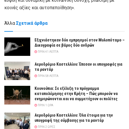
ευφυή και δυναμική με κοινωνική συνοχή, βιώσιμη με
κοινές αξίες και αυτοπεποίθηση».
Άλλα
Σχετικά άρθρα
Εξιχνιάστηκαν δύο εμπρησμοί στον Μυλοπόταμο –
Δικογραφία σε βάρος δύο ανδρών
ΠΡΙΝ 41 ΛΕΠΤΆ
Αεροδρόμιο Καστελλίου: Έπεσαν οι υπογραφές για
τα ραντάρ
ΠΡΙΝ 58 ΛΕΠΤΆ
Κουνούπια: Σε εξέλιξη το πρόγραμμα
καταπολέμησης στην Κρήτη – Πώς μπορούν να
ενημερώνονται και να συμμετέχουν οι πολίτες
ΠΡΙΝ 1 ΏΡΑ
Αεροδρόμιο Καστελλίου: Όλα έτοιμα για την
υπογραφή της σύμβασης για τα ραντάρ
ΠΡΙΝ 2 ΏΡΕΣ