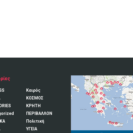
ρίες
SS
Καιρός
A
ΚΟΣΜΟΣ
ORIES
ΚΡΗΤΗ
gorized
ΠΕΡΙΒΑΛΛΟΝ
ΚΑ
Πολιτική
Α
ΥΓΕΙΑ