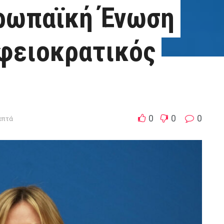
υρωπαϊκή Ένωση
αφειοκρατικός
0
0
0
λεπτά