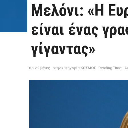
Μελόνι: «Η Ε
είναι ένας γρ
γίγαντας»
πριν 2 μήνες
στην κατηγορία
ΚΟΣΜΟΣ
Reading Time: 1