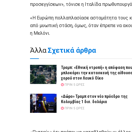
προσεγγίσεων», τόνισε η Ιταλίδα πρωθυπουργό
«Η Ευρώπη πολλαπλασίασε ασταμάτητα τους κα
από μυωπική στάση, όμως, όταν έπρεπε να ακου
η Μελόνι.
Άλλα
Σχετικά άρθρα
Τραμπ: «Εθνική ντροπή» η απόφαση πο
μπλοκάρει την κατασκευή της αίθουσ
χορού στον Λευκό Οίκο
ΠΡΙΝ 5 ΏΡΕΣ
«Δώρο» Τραμπ στον νέο πρόεδρο της
Κολομβίας 1 δισ. δολάρια
ΠΡΙΝ 5 ΏΡΕΣ